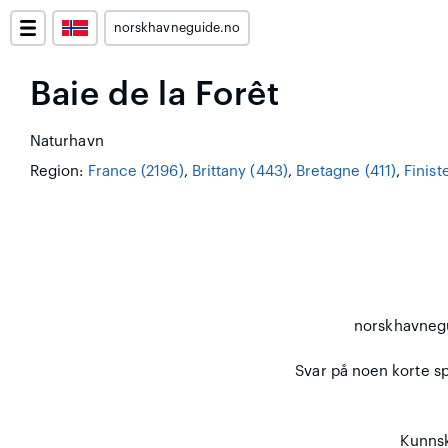
norskhavneguide.no
Baie de la Forêt
Naturhavn
Region:
France (2196)
,
Brittany (443)
,
Bretagne (411)
,
Finist
norskhavneg
Svar på noen korte spø
Kunnsk