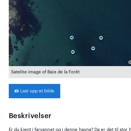
Satelite image of Baie de la Forêt
📸
Last opp et bilde
Beskrivelser
Er du kjent i farvannet og i denne havna? Da er det til stor 