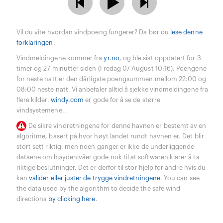
Vil du vite hvordan vindpoeng fungerer? Da bør du
lese denne
forklaringen
.
Vindmeldingene kommer fra
yr.no
, og ble sist oppdatert for 3
timer og 27 minutter siden (Fredag 07 August 10:16). Poengene
for neste natt er den dårligste poengsummen mellom 22:00 og
08:00 neste natt. Vi anbefaler alltid å sjekke vindmeldingene fra
flere kilder.
windy.com
er gode for å se de større
vindsystemene..
De sikre vindretningene for denne havnen er bestemt av en
algoritme, basert på hvor høyt landet rundt havnen er. Det blir
stort sett riktig, men noen ganger er ikke de underliggende
dataene om høydenivåer gode nok til at softwaren klarer å ta
riktige beslutninger. Det er derfor til stor hjelp for andre hvis du
kan
valider eller juster de trygge vindretningene
. You can see
the data used by the algorithm to decide the safe wind
directions
by clicking here
.