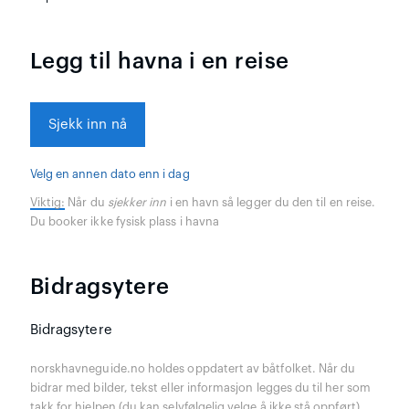
Legg til havna i en reise
Sjekk inn nå
Velg en annen dato enn i dag
Viktig:
Når du
sjekker inn
i en havn så legger du den til en reise.
Du booker ikke fysisk plass i havna
Bidragsytere
Bidragsytere
norskhavneguide.no holdes oppdatert av båtfolket. Når du
bidrar med bilder, tekst eller informasjon legges du til her som
takk for hjelpen (du kan selvfølgelig velge å ikke stå oppført).