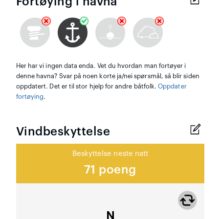
Fortøying i havna
Her har vi ingen data enda. Vet du hvordan man fortøyer i
denne havna? Svar på noen korte ja/nei spørsmål, så blir siden
oppdatert. Det er til stor hjelp for andre båtfolk.
Oppdater
fortøying
.
Vindbeskyttelse
Beskyttelse neste natt
71 poeng
N