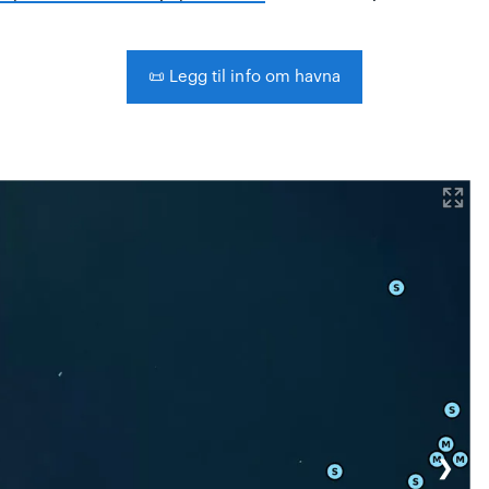
📜
Legg til info om havna
❯