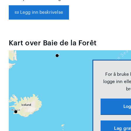
📜
Legg inn beskrivelse
Kart over Baie de la Forêt
For å bruke
logge inn elle
br
Log
Lag gra