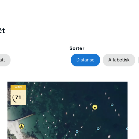
êt
Sorter
att
Distanse
Alfabetisk
Wind
71