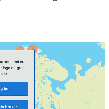
 kartene må du
r lage en gratis
uker
g inn
tis bruker