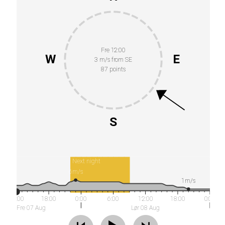
Fre 12:00
W
E
3 m/s from SE
87 points
S
Next night
6m/s
1m/s
12:00
18:00
0:00
6:00
12:00
18:00
0:00
Fre 07 Aug
Lør 08 Aug