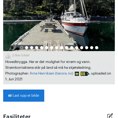
2
liker bildet
Hovedbrygga. Her er det mulighet for strøm og vann.
Strømkontaktene står på land så må ha skjøteledning.
Photographer:
Arne Henriksen
(tiarora.no)
, uploaded on
1. Jun 2021
📸
Last opp et bilde
Fasiliteter