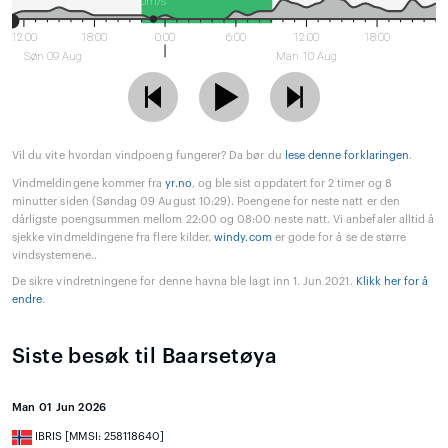
0m/s
12:00
18:00
0:00
6:00
12:00
18:00
Søn 09 Aug
Man 10 Aug
Vil du vite hvordan vindpoeng fungerer? Da bør du
lese denne forklaringen
.
Vindmeldingene kommer fra
yr.no
, og ble sist oppdatert for 2 timer og 8
minutter siden (Søndag 09 August 10:29). Poengene for neste natt er den
dårligste poengsummen mellom 22:00 og 08:00 neste natt. Vi anbefaler alltid å
sjekke vindmeldingene fra flere kilder.
windy.com
er gode for å se de større
vindsystemene..
De sikre vindretningene for denne havna ble lagt inn 1. Jun 2021.
Klikk her for å
endre
.
Siste besøk til Baarsetøya
Man 01 Jun 2026
IBRIS [MMSI: 258118640]