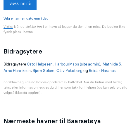
Sjekk inn nå
Velg en annen dato enn i dag
Viktig:
Når du
sjekker inn
i en havn så legger du den til en reise. Du booker ikke
fysisk plass i havna
Bidragsytere
Bidragsytere
Cato Helgesen
,
HarbourMaps (site admin)
,
Mathilde 5
,
Arne Henriksen
,
Bjørn Solem
,
Olav Pekeberg
og
Reidar Haranes
norskhavneguide.no holdes oppdatert av båtfolket. Når du bidrar med bilder,
tekst eller informasjon legges du til her som takk for hjelpen (du kan selvfølgelig
velge å ikke stå oppført).
Nærmeste havner til Baarsetøya