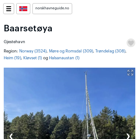
norskhavneguide.no
Baarsetøya
Gjestehavn
Region:
Norway (3524)
,
Møre og Romsdal (309)
,
Trøndelag (308)
,
Heim (19)
,
Kløvset (1)
og
Halsanaustan (1)
❮
❯