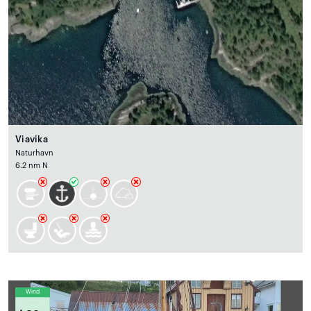
Viavika
Naturhavn
6.2 nm N
Wind