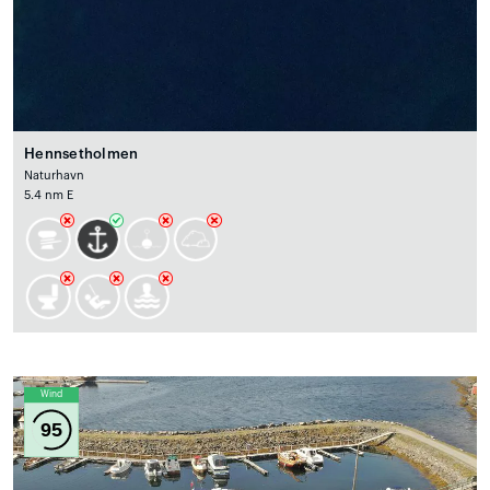
Hennsetholmen
Naturhavn
5.4 nm E
Wind
95