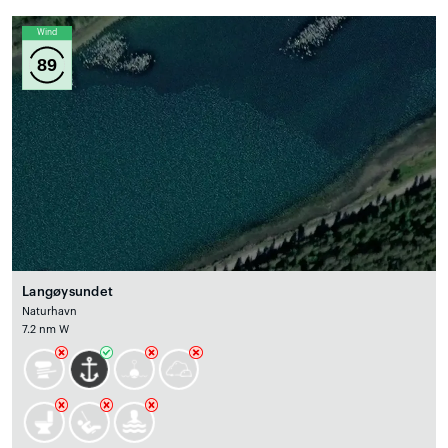
Wind
89
Langøysundet
Naturhavn
7.2 nm W