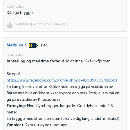
beskrivelse
Dårlige brygger
1
x helpful | written on 8. Jun 2026
Mathilde 5
sier:
beskrivelse
Innseiling og maritime forhold:
Midt inne i Skålvikfjorden.
Se også
https://www.facebook.com/profile.php?id=100057303496661
En kan gå sørover etter Skålvikholmen og gå på vestsiden av
Bårsetøya hvis en ikke stikker dypere enn max 2mtr, ellers må en
gå på østsiden av Knudzonøya.
Fortøying:
Flere flytebrygger, longside. God dybde - min 2-3
meter
En brygge med strøm, en uten (eller veldig lang landstrømkabel).
Området:
2km turløype rundt øya