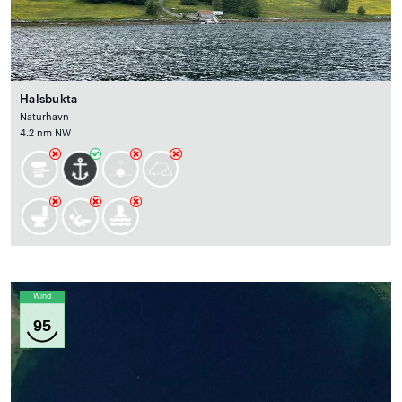
Halsbukta
Naturhavn
4.2 nm NW
Wind
95