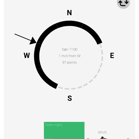
N
Søn 11:00
W
E
1 m/s from W
97 points
S
Next night
6m/s