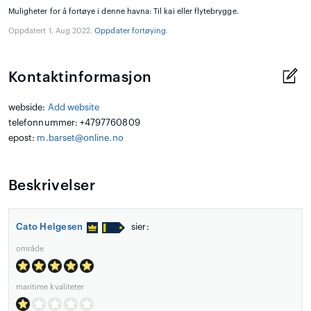
Muligheter for å fortøye i denne havna: Til kai eller flytebrygge.
Oppdatert 1. Aug 2022.
Oppdater fortøying
.
Kontaktinformasjon
webside:
Add website
telefonnummer: +4797760809
epost:
m.barset@online.no
Beskrivelser
Cato Helgesen
sier:
område
maritime kvaliteter