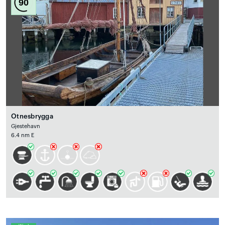
90
Otnesbrygga
Gjestehavn
6.4 nm E