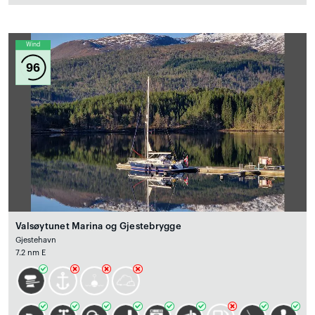
Wind
96
Valsøytunet Marina og Gjestebrygge
Gjestehavn
7.2 nm E