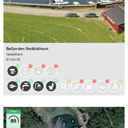
Bøfjorden Småbåthavn
Gjestehavn
6.1 nm SE
Wind
85