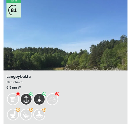
Wind
81
Langøybukta
Naturhavn
6.5 nm W