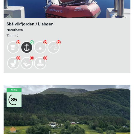
Skålvikfjorden / Liabøen
Naturhavn
1.1 nm E
Wind
85