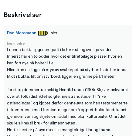
Beskrivelser
Dan Mossmann
sier:
beskrivelse
I denne bukta ligger en godt i le for øst- og sydlige vinder.
Innerst har en to odder hvor det er tilrettelagte plasser hvor en
kan fortøye på bolter i fjell.
Ellers kan en ligge på mye av svaberget på styrbord side her inne.
Midt i bukta, litt om styrbord, ligger en grunne på 1,1 meter.
Jurist og dommerfullmektig Henrik Lundh (1905-85) var bekymret
over at folk i distriktet solgte fine strandsteder til ”rike
østlendinger” og kjøpte derfor denne øya som han testamenterte
til kommunen med forutsetninger om å opprettholde landskapet
gjennom vern og skjøte området med bl.a. kulturbeite. Området
skulle sikres til bruk for allmennheten.
Flotte turstier på øya med sin mangfoldige flor og fauna.