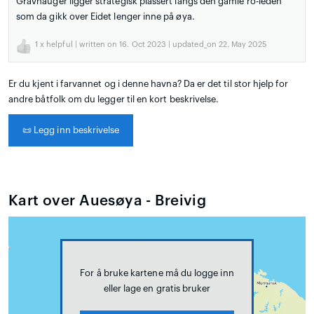
Gravhauger ligger strategisk plassert langs den gamle ro-leden
som da gikk over Eidet lenger inne på øya.
1
x helpful | written on 16. Oct 2023 | updated_on 22. May 2025
Er du kjent i farvannet og i denne havna? Da er det til stor hjelp for
andre båtfolk om du legger til en kort beskrivelse.
📜
Legg inn beskrivelse
Kart over Auesøya - Breivig
For å bruke kartene må du logge inn
eller lage en gratis bruker