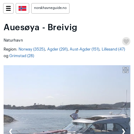
norskhavneguide.no
Auesøya - Breivig
Naturhavn
Region:
Norway (3525)
,
Agder (291)
,
Aust-Agder (151)
,
Lillesand (47)
og
Grimstad (28)
❮
❯