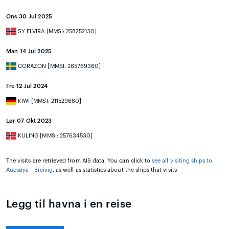
Ons 30 Jul 2025
SY ELVIRA [MMSI: 258252130]
Man 14 Jul 2025
CORAZON [MMSI: 265769360]
Fre 12 Jul 2024
KIWI [MMSI: 211529680]
Lør 07 Okt 2023
KULING [MMSI: 257634530]
The visits are retrieved from AIS data. You can click to
see all visiting ships to
Auesøya - Breivig
, as well as statistics about the ships that visits
Legg til havna i en reise