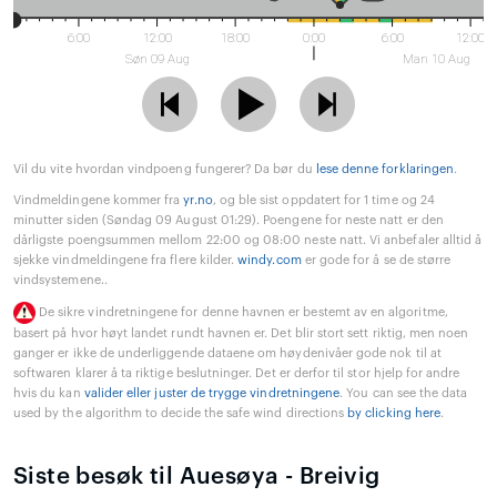
6:00
12:00
18:00
0:00
6:00
12:00
Søn 09 Aug
Man 10 Aug
Vil du vite hvordan vindpoeng fungerer? Da bør du
lese denne forklaringen
.
Vindmeldingene kommer fra
yr.no
, og ble sist oppdatert for 1 time og 24
minutter siden (Søndag 09 August 01:29). Poengene for neste natt er den
dårligste poengsummen mellom 22:00 og 08:00 neste natt. Vi anbefaler alltid å
sjekke vindmeldingene fra flere kilder.
windy.com
er gode for å se de større
vindsystemene..
De sikre vindretningene for denne havnen er bestemt av en algoritme,
basert på hvor høyt landet rundt havnen er. Det blir stort sett riktig, men noen
ganger er ikke de underliggende dataene om høydenivåer gode nok til at
softwaren klarer å ta riktige beslutninger. Det er derfor til stor hjelp for andre
hvis du kan
valider eller juster de trygge vindretningene
. You can see the data
used by the algorithm to decide the safe wind directions
by clicking here
.
Siste besøk til Auesøya - Breivig