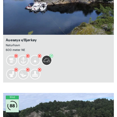
Auesøya v/Bjørkøy
Naturhavn
600 meter NE
Wind
88