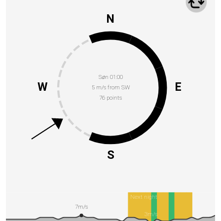
N
Søn 01:00
W
E
5 m/s from SW
76 points
S
Next night
7m/s
3m/s