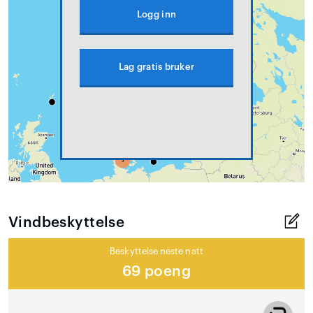
Logg inn
Lag gratis bruker
Vindbeskyttelse
Beskyttelse neste natt
69 poeng