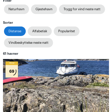
Filter
Naturhavn
Gjestehavn
Trygg for vind neste natt
Sorter
Distanse
Alfabetisk
Popularitet
Vindbeskyttelse neste natt
61
havner
Wind
69