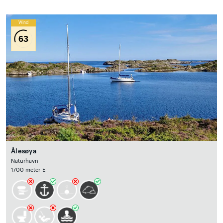
Wind
63
Ålesøya
Naturhavn
1700 meter E