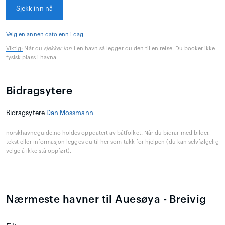
Sjekk inn nå
Velg en annen dato enn i dag
Viktig:
Når du
sjekker inn
i en havn så legger du den til en reise. Du booker ikke
fysisk plass i havna
Bidragsytere
Bidragsytere
Dan Mossmann
norskhavneguide.no holdes oppdatert av båtfolket. Når du bidrar med bilder,
tekst eller informasjon legges du til her som takk for hjelpen (du kan selvfølgelig
velge å ikke stå oppført).
Nærmeste havner til Auesøya - Breivig