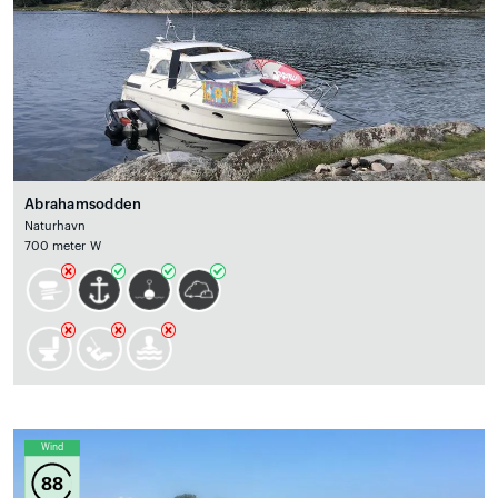
Abrahamsodden
Naturhavn
700 meter W
Wind
88