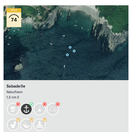
Wind
74
Sabadelle
Naturhavn
1.3 nm E