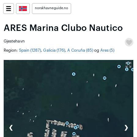
norskhavneguide.no
ARES Marina Clubo Nautico
Gjestehavn
Region:
Spain (1287)
,
Galicia (176)
,
A Coruña (85)
og
Ares (5)
❮
❯