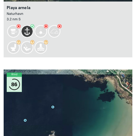
Playa arnela
Naturhavn
3.2 nm S
Wind
86