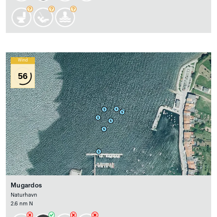
Wind
56
Mugardos
Naturhavn
2.6 nm N