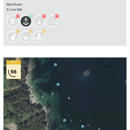
Naturhavn
3.1 nm NW
Wind
66