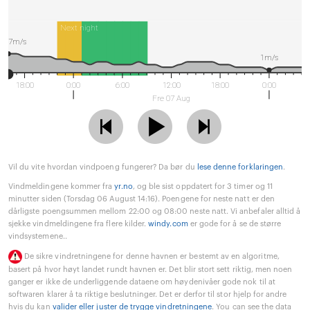
Next night
7m/s
1m/s
18:00
0:00
6:00
12:00
18:00
0:00
Fre 07 Aug
Vil du vite hvordan vindpoeng fungerer? Da bør du
lese denne forklaringen
.
Vindmeldingene kommer fra
yr.no
, og ble sist oppdatert for 3 timer og 11
minutter siden (Torsdag 06 August 14:16). Poengene for neste natt er den
dårligste poengsummen mellom 22:00 og 08:00 neste natt. Vi anbefaler alltid å
sjekke vindmeldingene fra flere kilder.
windy.com
er gode for å se de større
vindsystemene..
De sikre vindretningene for denne havnen er bestemt av en algoritme,
basert på hvor høyt landet rundt havnen er. Det blir stort sett riktig, men noen
ganger er ikke de underliggende dataene om høydenivåer gode nok til at
softwaren klarer å ta riktige beslutninger. Det er derfor til stor hjelp for andre
hvis du kan
valider eller juster de trygge vindretningene
. You can see the data