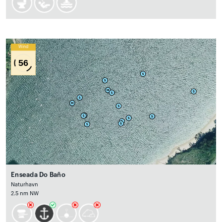
Wind
56
Enseada Do Baño
Naturhavn
2.5 nm NW