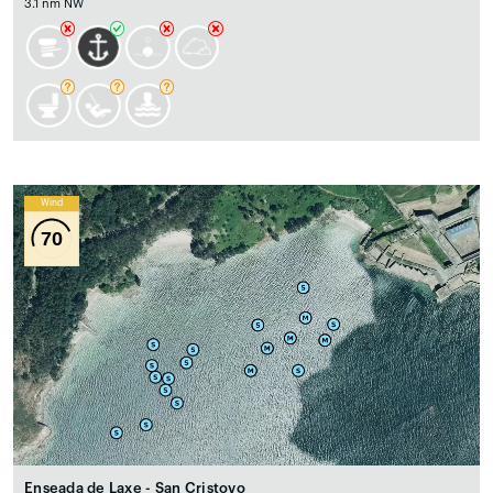
3.1 nm NW
Wind
70
Enseada de Laxe - San Cristovo