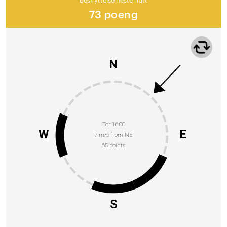
Beskyttelse neste natt
73 poeng
N
Tor 16:00
W
E
7 m/s from NE
65 points
S