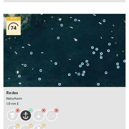
Wind
74
Redes
Naturhavn
1.9 nm E