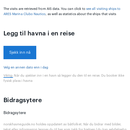
The visits are retrieved from AIS data. You can click to
see all visiting ships to
ARES Marina Clubo Nautico
, as well as statistics about the ships that visits
Legg til havna i en reise
Sjekk inn nå
Velg en annen dato enn i dag
Viktig:
Når du
sjekker inn
i en havn så legger du den til en reise. Du booker ikke
fysisk plass i havna
Bidragsytere
Bidragsytere
norskhavneguide.no holdes oppdatert av båtfolket. Når du bidrar med bilder,
tekst eller informasjon legges du til her som takk for hjelpen (du kan selvfølgelig