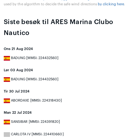
used by the algorithm to decide the safe wind directions
by clicking here
.
Siste besøk til ARES Marina Clubo
Nautico
Ons 21 Aug 2024
BADUNG [MMSI: 224432560]
Lør 03 Aug 2024
BADUNG [MMSI: 224432560]
Tir 30 Jul 2024
ABORDAXE [MMSI: 224318430]
Man 22 Jul 2024
SANSIBAR [MMSI: 224391820]
CARLOTA IV [MMSI: 224410660]