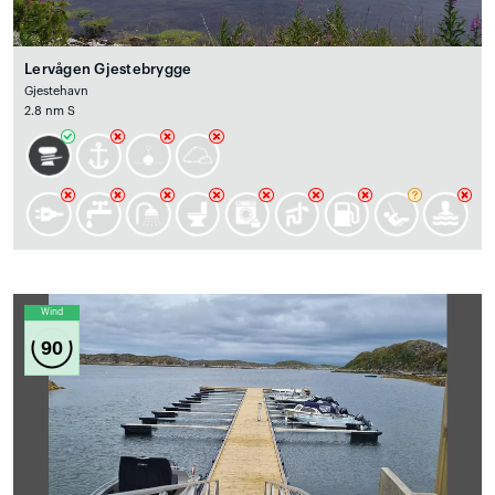
Lervågen Gjestebrygge
Gjestehavn
2.8 nm S
Wind
90