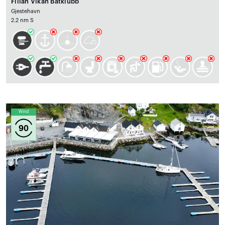
Fillan Vikan Båtklubb
Gjestehavn
2.2 nm S
Wind
90