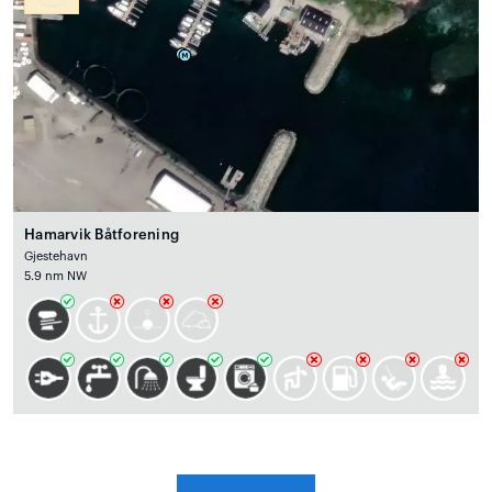
Hamarvik Båtforening
Gjestehavn
5.9 nm NW