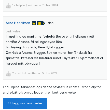
1
x helpful | written on 31. Mar 2024
Arne Henriksen
sier:
beskrivelse
Innseiling og maritime forhold:
Bru over til Fjellværøy rett
nordfor Ansnes. fri seilingshøyde 16m
Fortøying:
Longside, flere flytebrygger
Området:
Ansnes Brygger. Say no more - her får du alt fra
sjømatdelikatesser via Rib-turer rundt i øyrekka til hjemmelaget øl
fra eget mikrobryggeri!
2
x helpful | written on 5. Jun 2021
Er du kjent i farvannet og i denne havna? Da er det til stor hjelp for
andre båtfolk om du legger til en kort beskrivelse.
📜
Legg inn beskrivelse