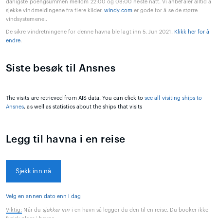
dårligste poengsummen mellom 22:00 og 08:00 neste natt. Vi anbefaler alltid å
sjekke vindmeldingene fra flere kilder.
windy.com
er gode for å se de større
vindsystemene..
De sikre vindretningene for denne havna ble lagt inn 5. Jun 2021.
Klikk her for å
endre
.
Siste besøk til Ansnes
The visits are retrieved from AIS data. You can click to
see all visiting ships to
Ansnes
, as well as statistics about the ships that visits
Legg til havna i en reise
Sjekk inn nå
Velg en annen dato enn i dag
Viktig:
Når du
sjekker inn
i en havn så legger du den til en reise. Du booker ikke