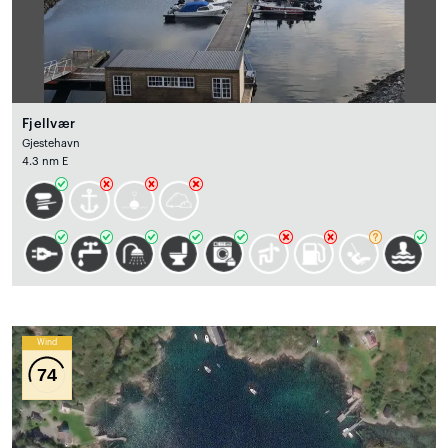
Fjellvær
Gjestehavn
4.3 nm E
Wind
74