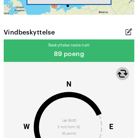
Vindbeskyttelse
Beskyttelse neste natt
89 poeng
N
Lør 06:00
W
E
2 m/s from SE
95 points