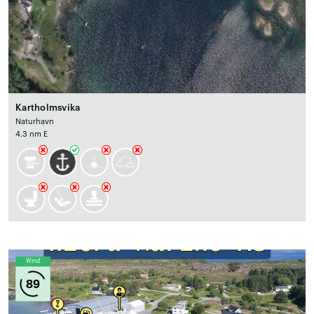
Kartholmsvika
Naturhavn
4.3 nm E
Wind
89