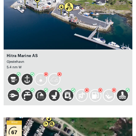
Hitra Marine AS
Gjestehavn
5.4 nm W
Wind
67