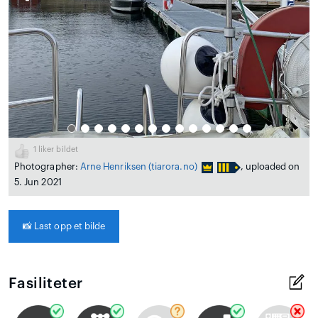
1
liker bildet
Photographer:
Arne Henriksen
(tiarora.no)
, uploaded on
5. Jun 2021
📸
Last opp et bilde
Fasiliteter