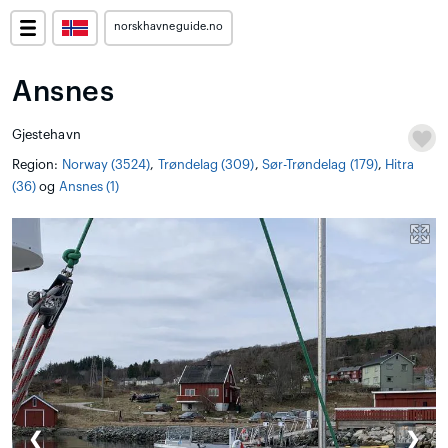
norskhavneguide.no
Ansnes
Gjestehavn
Region:
Norway (3524)
,
Trøndelag (309)
,
Sør-Trøndelag (179)
,
Hitra
(36)
og
Ansnes (1)
❮
❯