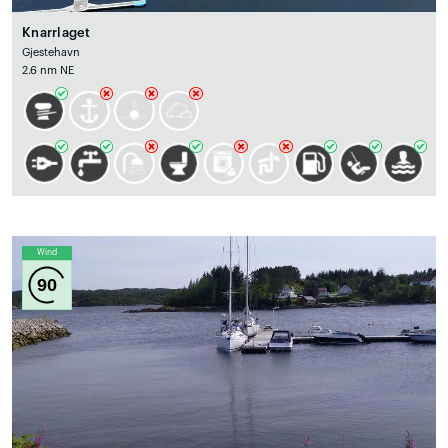
Knarrlaget
Gjestehavn
2.6 nm NE
Wind
90