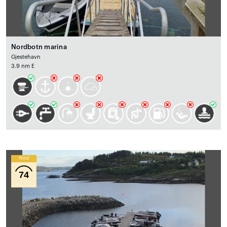
Nordbotn marina
Gjestehavn
3.9 nm E
Wind
74