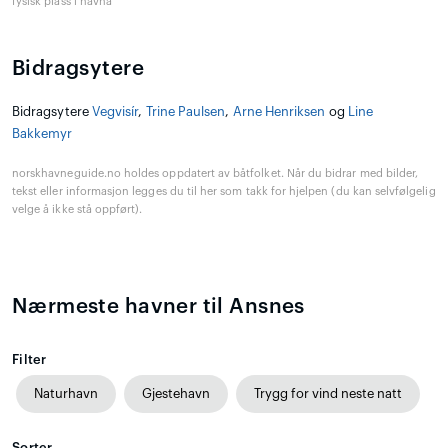
fysisk plass i havna
Bidragsytere
Bidragsytere
Vegvisír
,
Trine Paulsen
,
Arne Henriksen
og
Line
Bakkemyr
norskhavneguide.no holdes oppdatert av båtfolket. Når du bidrar med bilder,
tekst eller informasjon legges du til her som takk for hjelpen (du kan selvfølgelig
velge å ikke stå oppført).
Nærmeste havner til Ansnes
Filter
Naturhavn
Gjestehavn
Trygg for vind neste natt
Sorter