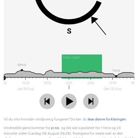
S
Next night
6m/s
1m/s
6:00
12:00
18:00
0:00
6:00
12:00
18:0
Lør 08 Aug
Søn 09 Aug
Vil du vite hvordan vindpoeng fungerer? Da bør du
lese denne forklaringen
.
Vindmeldingene kommer fra
yr.no
, og ble sist oppdatert for 1 time og 24
minutter siden (Lørdag 08 August 06:29). Poengene for neste natt er den