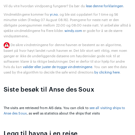
Vil du vite hvordan vindpoeng fungerer? Da bør du
lese denne forklaringen
.
Vindmeldingene kommer fra
yr.no
, og ble sist oppdatert for 1 time og 56
minutter siden (Fredag 07 August 08:16). Poengene for neste natt er den
dårligste poengsummen mellom 22:00 og 08:00 neste natt. Vi anbefaler alltid å
sjekke vindmeldingene fra flere kilder.
windy.com
er gode for å se de større
vindsystemene..
De sikre vindretningene for denne havnen er bestemt av en algoritme,
basert på hvor høyt landet rundt havnen er. Det blir stort sett riktig, men noen
ganger er ikke de underliggende dataene om høydenivåer gode nok til at
softwaren klarer å ta riktige beslutninger. Det er derfor til stor hjelp for andre
hvis du kan
valider eller juster de trygge vindretningene
. You can see the data
used by the algorithm to decide the safe wind directions
by clicking here
.
Siste besøk til Anse des Soux
The visits are retrieved from AIS data. You can click to
see all visiting ships to
Anse des Soux
, as well as statistics about the ships that visits
Legg til havna i en reise