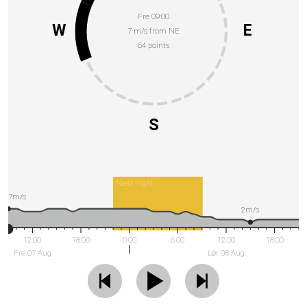
Fre 09:00
W
E
7 m/s from NE
64 points
S
Next night
7m/s
2m/s
12:00
18:00
0:00
6:00
12:00
18:00
Fre 07 Aug
Lør 08 Aug