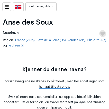
norskhavneguide.no
Anse des Soux
Naturhavn
Region:
France (2196)
,
Pays de la Loire (96)
,
Vendée (36)
,
L'Île-d'Yeu (7)
og
Île d'Yeu (7)
Kjenner du denne havna?
norskhavneguide.no
skapes av båtfolket
, men her er det ingen som
har lagt til data enda.
Svar på noen korte spørsmål eller last opp et bilde, så blir siden
oppdatert.
Det er fort gjort
, du svarer stort sett på ja/nei spørsmål og
siden er tilpasset mobil.