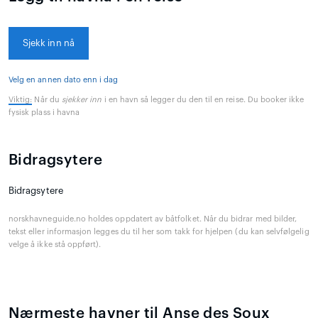
Sjekk inn nå
Velg en annen dato enn i dag
Viktig:
Når du
sjekker inn
i en havn så legger du den til en reise. Du booker ikke
fysisk plass i havna
Bidragsytere
Bidragsytere
norskhavneguide.no holdes oppdatert av båtfolket. Når du bidrar med bilder,
tekst eller informasjon legges du til her som takk for hjelpen (du kan selvfølgelig
velge å ikke stå oppført).
Nærmeste havner til Anse des Soux