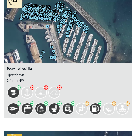
64
Port Joinville
Gjestehavn
2.4 nm NW
Wind