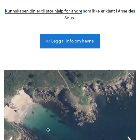
Kunnskapen din er til stor hjelp for andre
som ikke er kjent i Anse des
Soux.
📜
Legg til info om havna
❮
❯