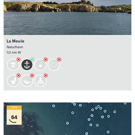
La Meule
Naturhavn
1.0 nm W
Wind
64