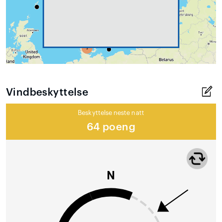
Vindbeskyttelse
Beskyttelse neste natt
64 poeng
N