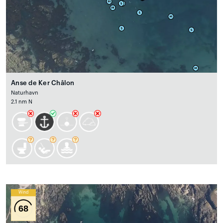
Anse de Ker Châlon
Naturhavn
2.1 nm N
Wind
68