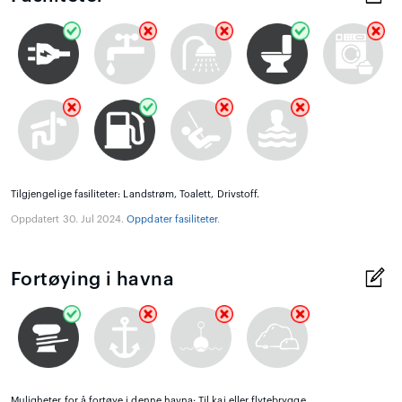
Tilgjengelige fasiliteter: Landstrøm, Toalett, Drivstoff.
Oppdatert 30. Jul 2024.
Oppdater fasiliteter
.
Fortøying i havna
Muligheter for å fortøye i denne havna: Til kai eller flytebrygge.