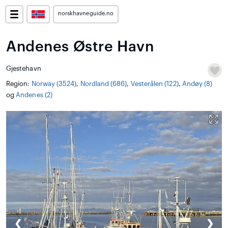
norskhavneguide.no
Andenes Østre Havn
Gjestehavn
Region:
Norway (3524)
,
Nordland (686)
,
Vesterålen (122)
,
Andøy (8)
og
Andenes (2)
❮
❯