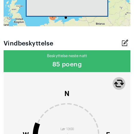
Vindbeskyttelse
Beskyttelse neste natt
85 poeng
N
Lør 13:00