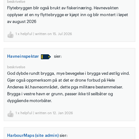
beskrivelse
Flytebryggen blir også brukt av fiskerinæring. Havnevakten
opplyser at en ny flyttebrygge er kjøpt inn og blir montert i løpet
av august 2026
1
x helpful | written on 15. Jul 2026
Havneinspektør
sier:
beskrivelse
God dybde rundt brygga, mye bevegelse i brygga ved østlig vind.
Gjør også oppmerksom på at det er drone forbud på Hele
Andenes ikl.havneområdet, dette pga militære bestemmelser.
Brygga i vestre havn er grunn, passer ikke til seilbåter og
dypgående motorbåter.
1
x helpful | written on 12. Jan 2026
HarbourMaps (site admin)
sier: