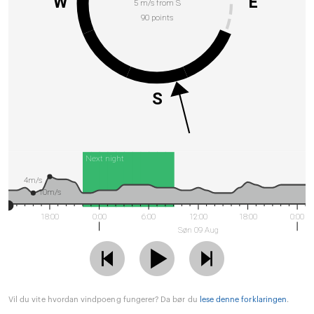
W
E
5 m/s from S
90 points
S
Next night
4m/s
10m/s
18:00
0:00
6:00
12:00
18:00
0:00
Søn 09 Aug
Vil du vite hvordan vindpoeng fungerer? Da bør du
lese denne forklaringen
.