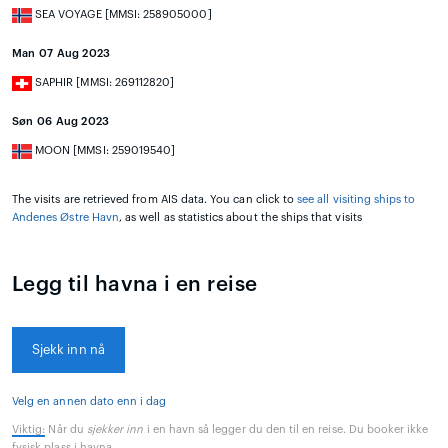
SEA VOYAGE [MMSI: 258905000]
Man 07 Aug 2023
SAPHIR [MMSI: 269112820]
Søn 06 Aug 2023
MOON [MMSI: 259019540]
The visits are retrieved from AIS data. You can click to
see all visiting ships to
Andenes Østre Havn
, as well as statistics about the ships that visits
Legg til havna i en reise
Sjekk inn nå
Velg en annen dato enn i dag
Viktig:
Når du
sjekker inn
i en havn så legger du den til en reise. Du booker ikke
fysisk plass i havna