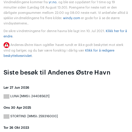
Vindmeldingene kommer fra
yr.no
, og ble sist oppdatert for 1 time og 19
minutter siden (Lørdag 08 August 13:30). Poengene for neste natt er den
dårligste poengsummen mellom 22:00 og 08:00 neste natt. Vi anbefaler alltid å
sjekke vindmeldingene fra flere kilder.
windy.com
er gode for å se de større
vindsystemene..
De sikre vindretningene for denne havna ble lagt inn 10. Jul 2021.
Klikk her for å
endre
.
Andenes Østre Havn og/eller havet rundt er ikke godt beskyttet mot sterk
vind og bølger, og du bør være forsiktig i dårlig vær
Klikk for å redigere
beskyttelsesnivået
.
Siste besøk til Andenes Østre Havn
Lør 27 Jun 2026
LUNA [MMSI: 244085621]
Ons 30 Apr 2025
STORTIND [MMSI: 259316000]
Tor 26 Okt 2023