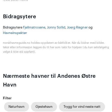
Bidragsytere
Bidragsytere
Fjellmatrosene
,
Jonny Sollid
,
Joerg Riegner
og
Havneinspektør
norskhavneguide.no holdes oppdatert av båtfolket. Når du bidrar med bilder,
tekst eller informasjon legges du til her som takk for hjelpen (du kan selvfølgelig
velge å ikke stå oppført).
Nærmeste havner til Andenes Østre
Havn
Filter
Naturhavn
Gjestehavn
Trygg for vind neste natt