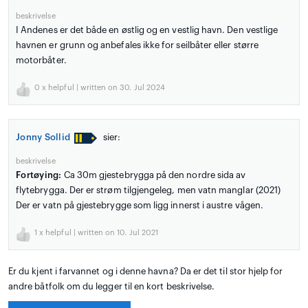
beskrivelse
I Andenes er det både en østlig og en vestlig havn. Den vestlige
havnen er grunn og anbefales ikke for seilbåter eller større
motorbåter.
0
x helpful | written on 30. Jul 2024
Jonny Sollid
sier:
beskrivelse
Fortøying:
Ca 30m gjestebrygga på den nordre sida av
flytebrygga. Der er strøm tilgjengeleg, men vatn manglar (2021)
Der er vatn på gjestebrygge som ligg innerst i austre vågen.
1
x helpful | written on 10. Jul 2021
Er du kjent i farvannet og i denne havna? Da er det til stor hjelp for
andre båtfolk om du legger til en kort beskrivelse.