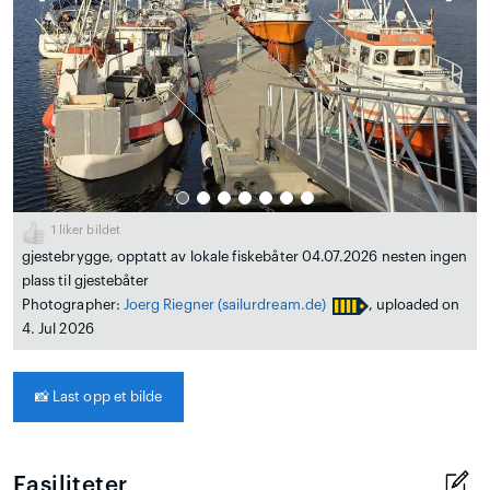
1
liker bildet
gjestebrygge, opptatt av lokale fiskebåter 04.07.2026 nesten ingen
plass til gjestebåter
Photographer:
Joerg Riegner
(sailurdream.de)
, uploaded on
4. Jul 2026
📸
Last opp et bilde
Fasiliteter