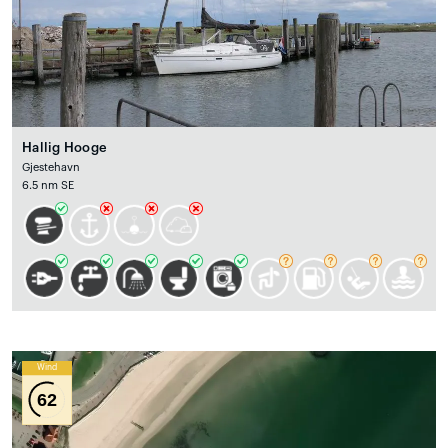
Hallig Hooge
Gjestehavn
6.5 nm SE
Wind
62