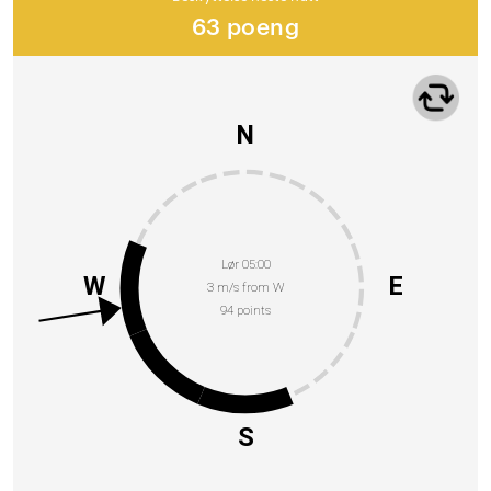
63 poeng
N
Lør 05:00
W
E
3 m/s from W
94 points
S