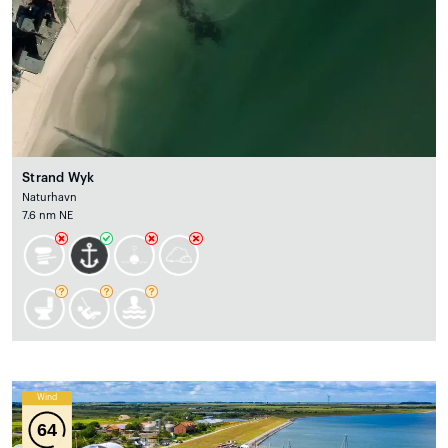
Strand Wyk
Naturhavn
7.6 nm NE
Wind
64