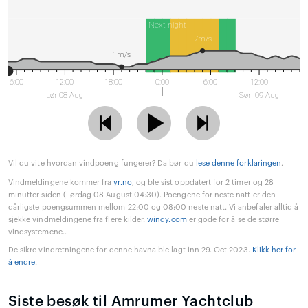
Next night
7m/s
1m/s
6:00
12:00
18:00
0:00
6:00
12:00
Lør 08 Aug
Søn 09 Aug
Vil du vite hvordan vindpoeng fungerer? Da bør du
lese denne forklaringen
.
Vindmeldingene kommer fra
yr.no
, og ble sist oppdatert for 2 timer og 28
minutter siden (Lørdag 08 August 04:30). Poengene for neste natt er den
dårligste poengsummen mellom 22:00 og 08:00 neste natt. Vi anbefaler alltid å
sjekke vindmeldingene fra flere kilder.
windy.com
er gode for å se de større
vindsystemene..
De sikre vindretningene for denne havna ble lagt inn 29. Oct 2023.
Klikk her for
å endre
.
Siste besøk til Amrumer Yachtclub