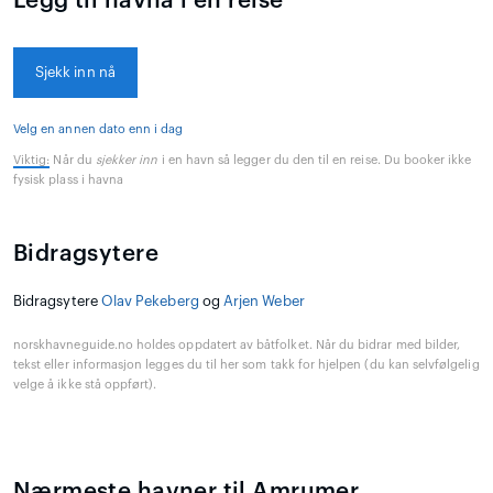
Legg til havna i en reise
Sjekk inn nå
Velg en annen dato enn i dag
Viktig:
Når du
sjekker inn
i en havn så legger du den til en reise. Du booker ikke
fysisk plass i havna
Bidragsytere
Bidragsytere
Olav Pekeberg
og
Arjen Weber
norskhavneguide.no holdes oppdatert av båtfolket. Når du bidrar med bilder,
tekst eller informasjon legges du til her som takk for hjelpen (du kan selvfølgelig
velge å ikke stå oppført).
Nærmeste havner til Amrumer