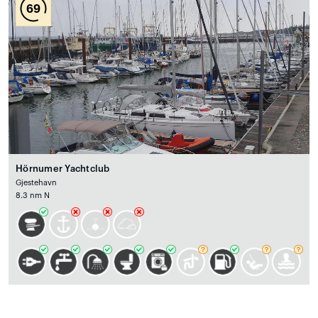
69
Hörnumer Yachtclub
Gjestehavn
8.3 nm N