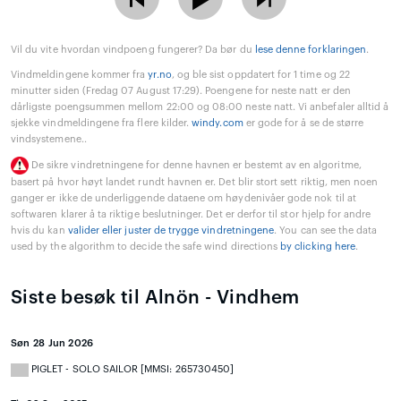
Vil du vite hvordan vindpoeng fungerer? Da bør du
lese denne forklaringen
.
Vindmeldingene kommer fra
yr.no
, og ble sist oppdatert for 1 time og 22
minutter siden (Fredag 07 August 17:29). Poengene for neste natt er den
dårligste poengsummen mellom 22:00 og 08:00 neste natt. Vi anbefaler alltid å
sjekke vindmeldingene fra flere kilder.
windy.com
er gode for å se de større
vindsystemene..
De sikre vindretningene for denne havnen er bestemt av en algoritme,
basert på hvor høyt landet rundt havnen er. Det blir stort sett riktig, men noen
ganger er ikke de underliggende dataene om høydenivåer gode nok til at
softwaren klarer å ta riktige beslutninger. Det er derfor til stor hjelp for andre
hvis du kan
valider eller juster de trygge vindretningene
. You can see the data
used by the algorithm to decide the safe wind directions
by clicking here
.
Siste besøk til Alnön - Vindhem
Søn 28 Jun 2026
PIGLET - SOLO SAILOR [MMSI: 265730450]