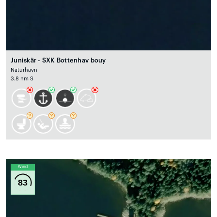
Juniskär - SXK Bottenhav bouy
Naturhavn
3.8 nm S
Wind
83