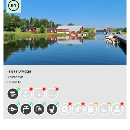
91
Färjas Brygga
Gjestehavn
8.3 nm NE