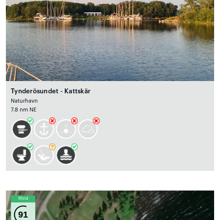
Tynderösundet - Kattskär
Naturhavn
7.8 nm NE
Wind
91