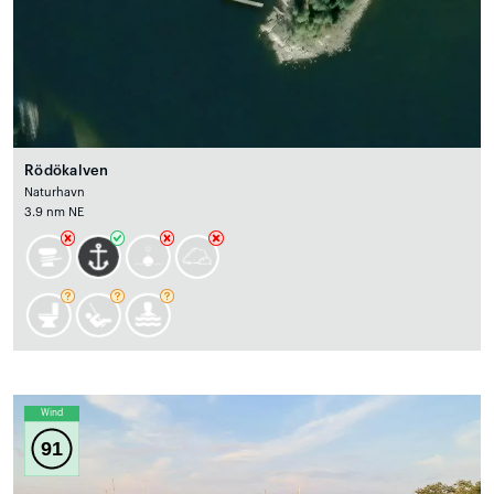
Rödökalven
Naturhavn
3.9 nm NE
Wind
91