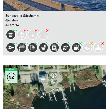
Sundsvalls Gästhamn
Gjestehavn
3.6 nm NW
Wind
92