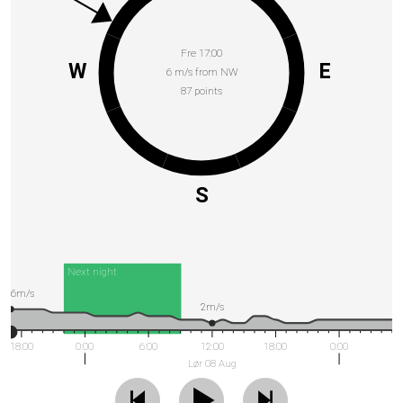
Fre 17:00
W
E
6 m/s from NW
87 points
S
Next night
6m/s
2m/s
18:00
0:00
6:00
12:00
18:00
0:00
Lør 08 Aug