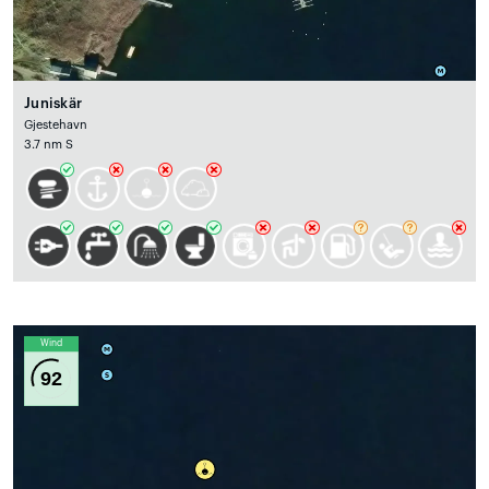
Juniskär
Gjestehavn
3.7 nm S
Wind
92