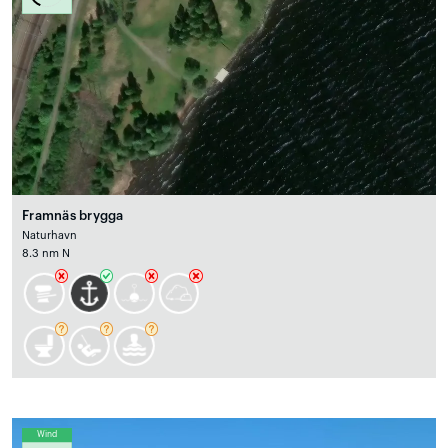
Framnäs brygga
Naturhavn
8.3 nm N
Wind