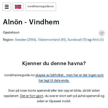
norskhavneguide.no
Alnön - Vindhem
Gjestehavn
Region:
Sweden (2184)
,
Västernorrland (61)
,
Sundsvall (11)
og
Alnö (3)
Kjenner du denne havna?
norskhavneguide.no
skapes av båtfolket
, men her er det ingen som
har lagt til data enda.
Svar på noen korte spørsmål eller last opp et bilde, så blir siden
oppdatert.
Det er fort gjort
, du svarer stort sett på ja/nei spørsmål og
siden er tilpasset mobil.