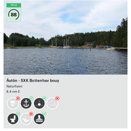
Wind
88
Åstön - SXK Bottenhav bouy
Naturhavn
8.4 nm E