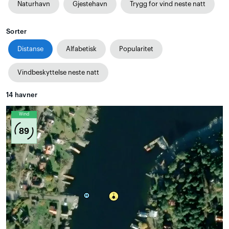
Naturhavn
Gjestehavn
Trygg for vind neste natt
Sorter
Distanse
Alfabetisk
Popularitet
Vindbeskyttelse neste natt
14
havner
Wind
89