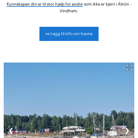
Kunnskapen din er til stor hjelp for andre
som ikke er kjent i Alnön -
Vindhem.
📜
Legg til info om havna
❮
❯