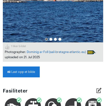
1
liker bildet
Photographer:
Dominig ar Foll
(sail-bretagne-atlantic.eu)
,
uploaded on 21. Jul 2025
📸
Last opp et bilde
Fasiliteter