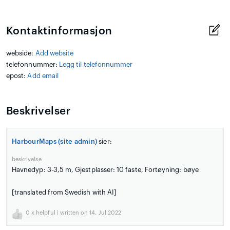
Kontaktinformasjon
webside:
Add website
telefonnummer:
Legg til telefonnummer
epost:
Add email
Beskrivelser
HarbourMaps (site admin)
sier:
beskrivelse
Havnedyp: 3-3,5 m, Gjestplasser: 10 faste, Fortøyning: bøye
[translated from Swedish with AI]
0
x helpful | written on 14. Jul 2022