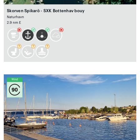
Skorven Spikarö - SXK Bottenhav bouy
Naturhavn
2.9 nm E
Wind
90