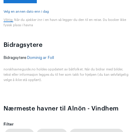
Velg en annen dato enn i dag
Viktig:
Når du
sjekker inn
i en havn så legger du den til en reise. Du booker ikke
fysisk plass i havna
Bidragsytere
Bidragsytere
Dominig ar Foll
norskhavneguide.no holdes oppdatert av båtfolket. Når du bidrar med bilder,
tekst eller informasjon legges du til her som takk for hjelpen (du kan selvfølgelig
velge å ikke stå oppført).
Nærmeste havner til Alnön - Vindhem
Filter