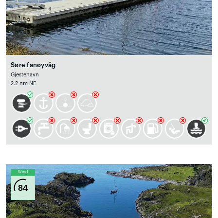
Søre fanøyvåg
Gjestehavn
2.2 nm NE
Wind
84