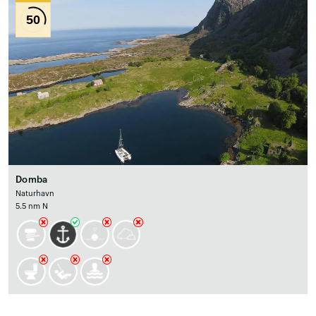
50
Domba
Naturhavn
5.5 nm N