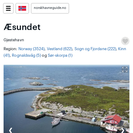
norskhavneguide.no
Æsundet
Gjestehavn
Region:
Norway (3524)
,
Vestland (622)
,
Sogn og Fjordane (222)
,
Kinn
(41)
,
Rognaldsvåg (5)
og
Sør-skorpa (1)
❮
❯