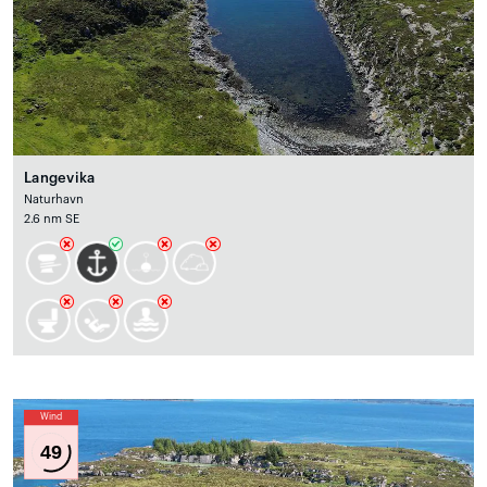
Langevika
Naturhavn
2.6 nm SE
Wind
49