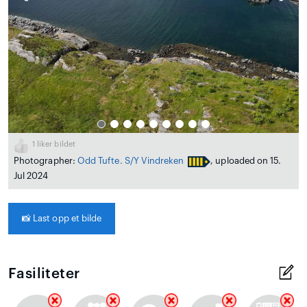
1
liker bildet
Photographer:
Odd Tufte. S/Y Vindreken
, uploaded on 15.
Jul 2024
📸
Last opp et bilde
Fasiliteter