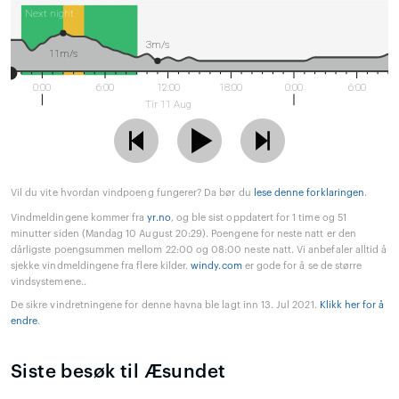
Next night
3m/s
11m/s
0:00
6:00
12:00
18:00
0:00
6:00
Tir 11 Aug
Vil du vite hvordan vindpoeng fungerer? Da bør du
lese denne forklaringen
.
Vindmeldingene kommer fra
yr.no
, og ble sist oppdatert for 1 time og 51
minutter siden (Mandag 10 August 20:29). Poengene for neste natt er den
dårligste poengsummen mellom 22:00 og 08:00 neste natt. Vi anbefaler alltid å
sjekke vindmeldingene fra flere kilder.
windy.com
er gode for å se de større
vindsystemene..
De sikre vindretningene for denne havna ble lagt inn 13. Jul 2021.
Klikk her for å
endre
.
Siste besøk til Æsundet