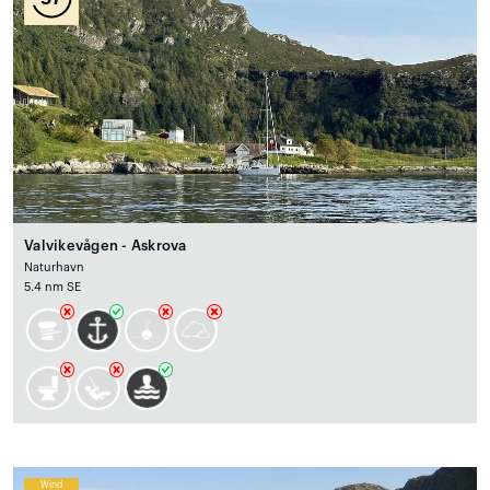
Valvikevågen - Askrova
Naturhavn
5.4 nm SE
Wind