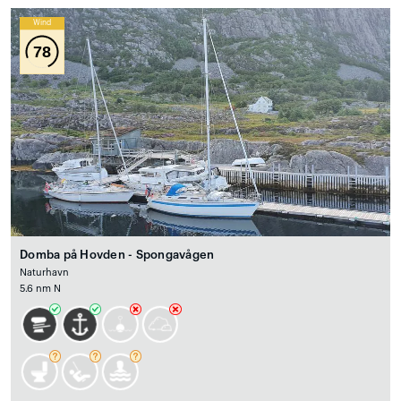
Wind
78
Domba på Hovden - Spongavågen
Naturhavn
5.6 nm N