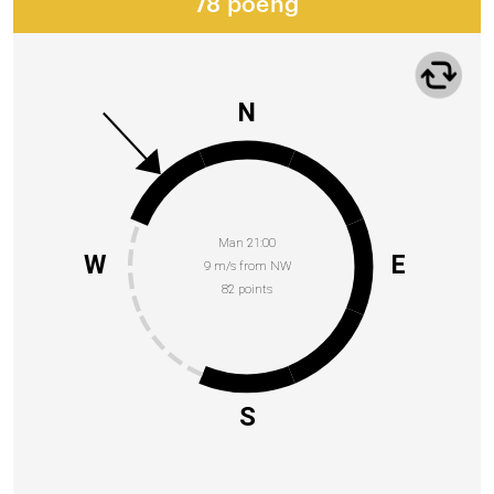
78 poeng
N
Man 21:00
W
E
9 m/s from NW
82 points
S