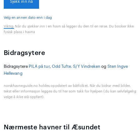
Sjekk inn nå
Velg en annen dato enn i dag
Viktig:
Når du
sjekker inn
i en havn så legger du den til en reise. Du booker ikke
fysisk plass i havna
Bidragsytere
Bidragsytere
PILA på tur
,
Odd Tufte. S/Y Vindreken
og
Sten Ingve
Hellevang
norskhavneguide.no holdes oppdatert av båtfolket. Når du bidrar med bilder,
tekst eller informasjon legges du til her som takk for hjelpen (du kan selvfølgelig
velge å ikke stå oppført).
Nærmeste havner til Æsundet