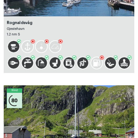
Rognaldsvåg
Gjestehavn
1.2 nm S
Wind
80