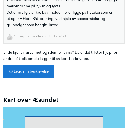
mellomrunne på 2,2 m og lykta.
Det er mulig å ankre bak moloen, eller ligge på flytekai som er
utlagt av Florø Båtforening, ved hjelp av sposormidlar og
grunneigar som har gitt løyve.
1
x helpful | written on 15. Jul 2024
Er du kjent i farvannet og i denne havna? Da er det til stor hjelp for
andre båtfolk om du legger til en kort beskrivelse.
📜
Legg inn beskrivelse
Kart over Æsundet