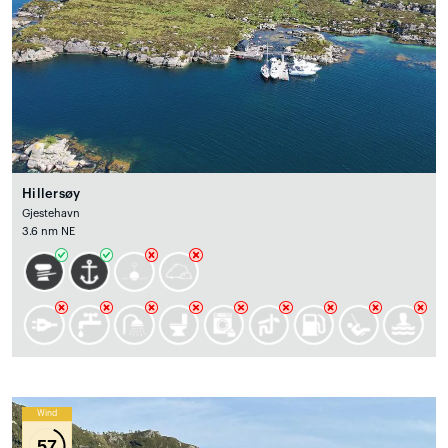
Hillersøy
Gjestehavn
3.6 nm NE
Wind
57