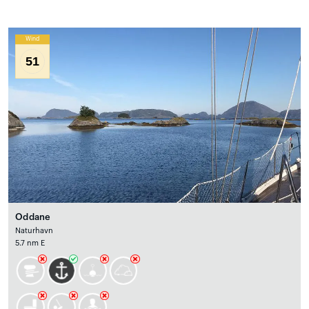
Wind
51
Oddane
Naturhavn
5.7 nm E