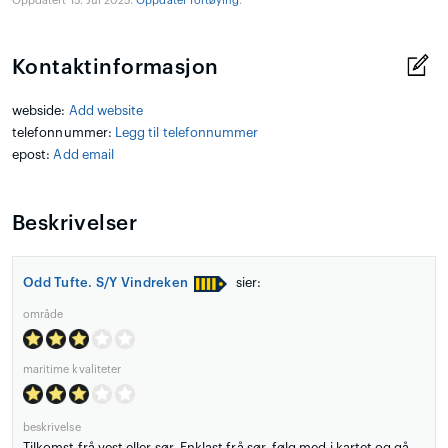
Oppdatert 15. Jul 2025.
Oppdater fortøying
.
Kontaktinformasjon
webside:
Add website
telefonnummer:
Legg til telefonnummer
epost:
Add email
Beskrivelser
Odd Tufte. S/Y Vindreken
sier:
område
maritime kvaliteter
beskrivelse
Tilkomst frå vest eller sør. Enklast frå sør, følg med i kartet og gå