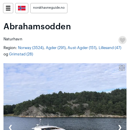
norskhavneguide.no
Abrahamsodden
Naturhavn
Region:
Norway (3524)
,
Agder (291)
,
Aust-Agder (151)
,
Lillesand (47)
og
Grimstad (28)
❮
❯