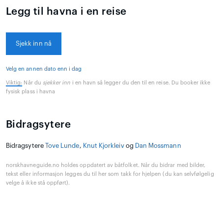
Legg til havna i en reise
Sjekk inn nå
Velg en annen dato enn i dag
Viktig:
Når du
sjekker inn
i en havn så legger du den til en reise. Du booker ikke
fysisk plass i havna
Bidragsytere
Bidragsytere
Tove Lunde
,
Knut Kjorkleiv
og
Dan Mossmann
norskhavneguide.no holdes oppdatert av båtfolket. Når du bidrar med bilder,
tekst eller informasjon legges du til her som takk for hjelpen (du kan selvfølgelig
velge å ikke stå oppført).