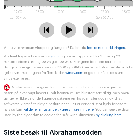
12:00
18:00
0:00
6:00
12:00
18:00
Lør 08 Aug
Søn 09 Aug
Vil du vite hvordan vindpoeng fungerer? Da bør du
lese denne forklaringen
.
Vindmeldingene kommer fra
yr.no
, og ble sist oppdatert for 1 time og 20
minutter siden (Lørdag 08 August 08:30). Poengene for neste natt er den
dårligste poengsummen mellom 22:00 og 08:00 neste natt. Vi anbefaler alltid å
sjekke vindmeldingene fra flere kilder.
windy.com
er gode for å se de større
vindsystemene..
De sikre vindretningene for denne havnen er bestemt av en algoritme,
basert på hvor høyt landet rundt havnen er. Det blir stort sett riktig, men noen
ganger er ikke de underliggende dataene om høydenivåer gode nok til at
softwaren klarer å ta riktige beslutninger. Det er derfor til stor hjelp for andre
hvis du kan
valider eller juster de trygge vindretningene
. You can see the data
used by the algorithm to decide the safe wind directions
by clicking here
.
Siste besøk til Abrahamsodden