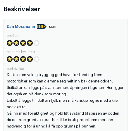
Beskrivelser
Dan Mossmann
sier:
område
maritime kvaliteter
beskrivelse
Dette er en veldig trygg og god havn for først og fremst
motorbåter som kan gjemme seg helt inn bak denne odden.
Seilbåter kan ligge på svai nærmere åpningen i lagunen. Her ligger
det også en blå dunk som moring.
Enkelt å legge til. Bolter i fjell, men må kanskje regne med å kile
noe ekstra.
Gå inn med forsiktighet og hold litt avstand til spissen av odden
da det noe grunt akkurat her. Ikke bruk propelleren mer enn
nødvendig for å unngå å få opp grums på bunnen.