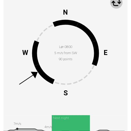
N
Lør 08:00
W
E
5 m/s from SW
90 points
S
Next night
7m/s
4m/s