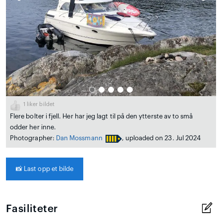
1
liker bildet
Flere bolter i fjell. Her har jeg lagt til på den ytterste av to små
odder her inne.
Photographer:
Dan Mossmann
, uploaded on 23. Jul 2024
📸
Last opp et bilde
Fasiliteter