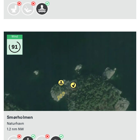
Wind
91
Smørholmen
Naturhavn
1.2 nm NW