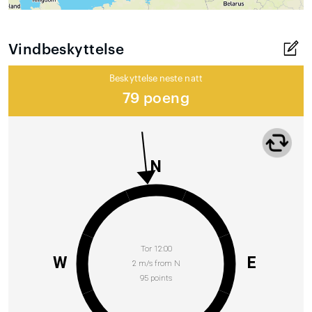
Vindbeskyttelse
Beskyttelse neste natt
79 poeng
N
Tor 12:00
W
E
2 m/s from N
95 points