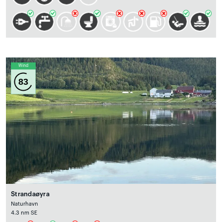
Wind
83
Strandaøyra
Naturhavn
4.3 nm SE