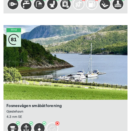
Wind
81
Fosnesvågen småbåtforening
Gjestehavn
4.3 nm SE