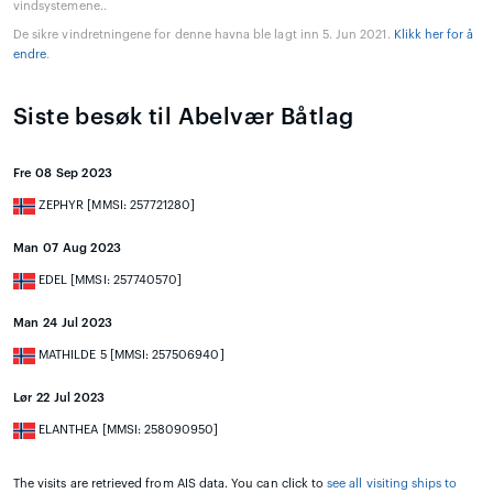
vindsystemene..
De sikre vindretningene for denne havna ble lagt inn 5. Jun 2021.
Klikk her for å
endre
.
Siste besøk til Abelvær Båtlag
Fre 08 Sep 2023
ZEPHYR [MMSI: 257721280]
Man 07 Aug 2023
EDEL [MMSI: 257740570]
Man 24 Jul 2023
MATHILDE 5 [MMSI: 257506940]
Lør 22 Jul 2023
ELANTHEA [MMSI: 258090950]
The visits are retrieved from AIS data. You can click to
see all visiting ships to