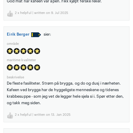
God mat når kafeen var åpen. Fikk kjøpt ferske reker.
2
x helpful | written on 9. Jul 2025
Eirik Berger
sier:
område
maritime kvaliteter
beskrivelse
De fleste fasiliteter. Strøm på brygga, og do og dusj i nærheten.
Kafeen ved brygga har de hyggeligste menneskene og tidenes
krabbesuppe - som jeg vet de legger hele sjela si i. Spør etter den,
og takk meg siden.
2
x helpful | written on 13. Jan 2025