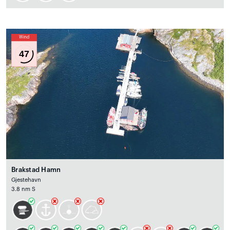
Wind
47
Brakstad Hamn
Gjestehavn
3.8 nm S