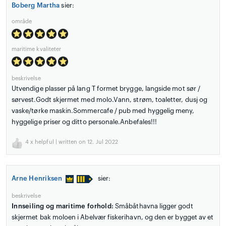
Boberg Martha
sier:
område
maritime kvaliteter
beskrivelse
Utvendige plasser på lang T formet brygge, langside mot sør /
sørvest.Godt skjermet med molo.Vann, strøm, toaletter, dusj og
vaske/tørke maskin.Sommercafe / pub med hyggelig meny,
hyggelige priser og ditto personale.Anbefales!!!
4
x helpful | written on 12. Jul 2022
Arne Henriksen
sier:
beskrivelse
Innseiling og maritime forhold:
Småbåthavna ligger godt
skjermet bak moloen i Abelvær fiskerihavn, og den er bygget av et