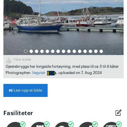
1
liker bildet
Gjestebrygga har longside fortøyning, med plass til ca 3 til 4 båter
Photographer:
Vegvisír
, uploaded on 7. Aug 2024
📸
Last opp et bilde
Fasiliteter