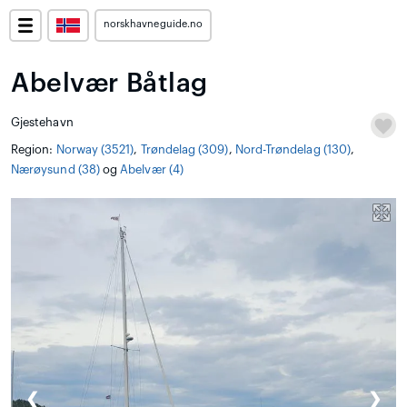
norskhavneguide.no
Abelvær Båtlag
Gjestehavn
Region:
Norway (3521)
,
Trøndelag (309)
,
Nord-Trøndelag (130)
,
Nærøysund (38)
og
Abelvær (4)
❮
❯