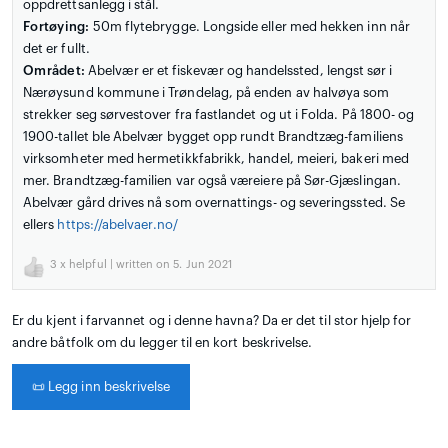
oppdrettsanlegg i stål.
Fortøying:
50m flytebrygge. Longside eller med hekken inn når
det er fullt.
Området:
Abelvær er et fiskevær og handelssted, lengst sør i
Nærøysund kommune i Trøndelag, på enden av halvøya som
strekker seg sørvestover fra fastlandet og ut i Folda. På 1800- og
1900-tallet ble Abelvær bygget opp rundt Brandtzæg-familiens
virksomheter med hermetikkfabrikk, handel, meieri, bakeri med
mer. Brandtzæg-familien var også væreiere på Sør-Gjæslingan.
Abelvær gård drives nå som overnattings- og severingssted. Se
ellers
https://abelvaer.no/
3
x helpful | written on 5. Jun 2021
Er du kjent i farvannet og i denne havna? Da er det til stor hjelp for
andre båtfolk om du legger til en kort beskrivelse.
📜
Legg inn beskrivelse