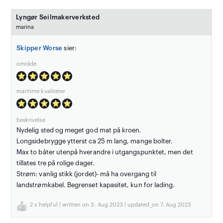
Lyngør Seilmakerverksted
marina
Skipper Worse
sier:
område
maritime kvaliteter
beskrivelse
Nydelig sted og meget god mat på kroen.
Longsidebrygge ytterst ca 25 m lang, mange bolter.
Max to båter utenpå hverandre i utgangspunktet, men det
tillates tre på rolige dager.
Strøm: vanlig stikk (jordet)- må ha overgang til
landstrømkabel. Begrenset kapasitet, kun for lading.
2
x helpful | written on 3. Aug 2023 | updated_on 7. Aug 2023