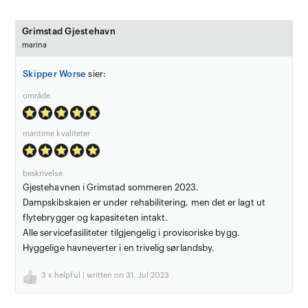
Grimstad Gjestehavn
marina
Skipper Worse
sier:
område
maritime kvaliteter
beskrivelse
Gjestehavnen i Grimstad sommeren 2023.
Dampskibskaien er under rehabilitering, men det er lagt ut
flytebrygger og kapasiteten intakt.
Alle servicefasiliteter tilgjengelig i provisoriske bygg.
Hyggelige havneverter i en trivelig sørlandsby.
3
x helpful | written on 31. Jul 2023