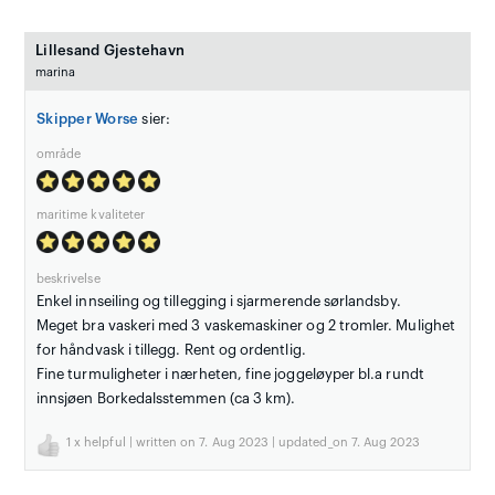
Lillesand Gjestehavn
marina
Skipper Worse
sier:
område
maritime kvaliteter
beskrivelse
Enkel innseiling og tillegging i sjarmerende sørlandsby.
Meget bra vaskeri med 3 vaskemaskiner og 2 tromler. Mulighet
for håndvask i tillegg. Rent og ordentlig.
Fine turmuligheter i nærheten, fine joggeløyper bl.a rundt
innsjøen Borkedalsstemmen (ca 3 km).
1
x helpful | written on 7. Aug 2023 | updated_on 7. Aug 2023