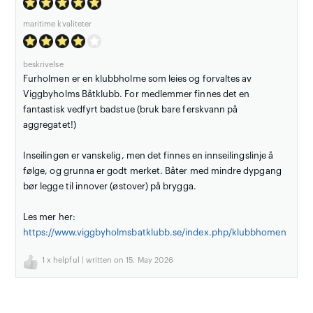
maritime kvaliteter
beskrivelse
Furholmen er en klubbholme som leies og forvaltes av
Viggbyholms Båtklubb. For medlemmer finnes det en
fantastisk vedfyrt badstue (bruk bare ferskvann på
aggregatet!)
Inseilingen er vanskelig, men det finnes en innseilingslinje å
følge, og grunna er godt merket. Båter med mindre dypgang
bør legge til innover (østover) på brygga.
Les mer her:
https://www.viggbyholmsbatklubb.se/index.php/klubbhomen
1
x helpful | written on 15. May 2026