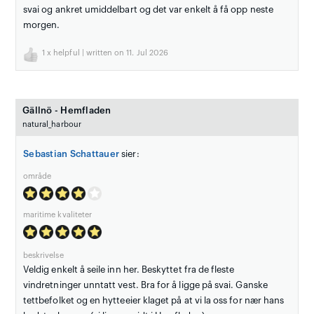
svai og ankret umiddelbart og det var enkelt å få opp neste
morgen.
1
x helpful | written on 11. Jul 2026
Gällnö - Hemfladen
natural_harbour
Sebastian Schattauer
sier:
område
maritime kvaliteter
beskrivelse
Veldig enkelt å seile inn her. Beskyttet fra de fleste
vindretninger unntatt vest. Bra for å ligge på svai. Ganske
tettbefolket og en hytteeier klaget på at vi la oss for nær hans