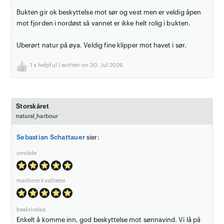
Bukten gir ok beskyttelse mot sør og vest men er veldig åpen
mot fjorden i nordøst så vannet er ikke helt rolig i bukten.
Uberørt natur på øya. Veldig fine klipper mot havet i sør.
1
x helpful | written on 30. Jul 2026
Storskäret
natural_harbour
Sebastian Schattauer
sier:
område
maritime kvaliteter
beskrivelse
Enkelt å komme inn, god beskyttelse mot sønnavind. Vi lå på