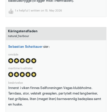
badstuebrygge (vi ligger midt i Hemfladen).
1
x helpful | written on 15. May 2026
Käringstensfladen
natural_harbour
Sebastian Schattauer
sier:
område
maritime kvaliteter
beskrivelse
Innerst i viken finnes Seilforeningen Vegas klubbholme.
Tørrdass, stor, velstelt gressplen, partytelt med langbenker,
fast grillplass, liten (meget liten) barnevennlig badeplass samt
en huske.