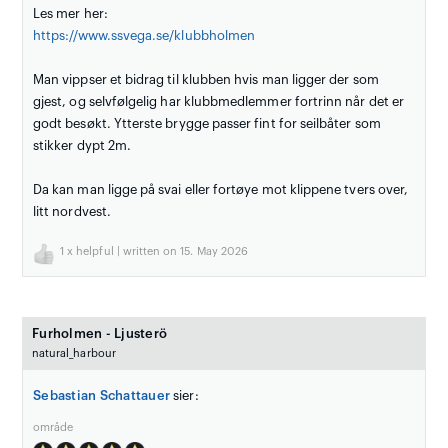
Les mer her:
https://www.ssvega.se/klubbholmen
Man vippser et bidrag til klubben hvis man ligger der som
gjest, og selvfølgelig har klubbmedlemmer fortrinn når det er
godt besøkt. Ytterste brygge passer fint for seilbåter som
stikker dypt 2m.
Da kan man ligge på svai eller fortøye mot klippene tvers over,
litt nordvest.
1
x helpful | written on 15. May 2026
Furholmen - Ljusterö
natural_harbour
Sebastian Schattauer
sier:
område