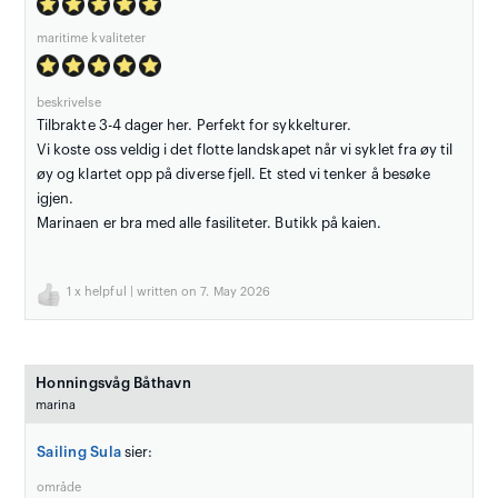
maritime kvaliteter
beskrivelse
Tilbrakte 3-4 dager her. Perfekt for sykkelturer.
Vi koste oss veldig i det flotte landskapet når vi syklet fra øy til
øy og klartet opp på diverse fjell. Et sted vi tenker å besøke
igjen.
Marinaen er bra med alle fasiliteter. Butikk på kaien.
1
x helpful | written on 7. May 2026
Honningsvåg Båthavn
marina
Sailing Sula
sier:
område