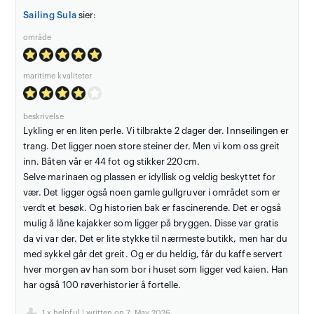
Sailing Sula
sier:
område
maritime kvaliteter
beskrivelse
Lykling er en liten perle. Vi tilbrakte 2 dager der. Innseilingen er
trang. Det ligger noen store steiner der. Men vi kom oss greit
inn. Båten vår er 44 fot og stikker 220cm.
Selve marinaen og plassen er idyllisk og veldig beskyttet for
vær. Det ligger også noen gamle gullgruver i området som er
verdt et besøk. Og historien bak er fascinerende. Det er også
mulig å låne kajakker som ligger på bryggen. Disse var gratis
da vi var der. Det er lite stykke til nærmeste butikk, men har du
med sykkel går det greit. Og er du heldig, får du kaffe servert
hver morgen av han som bor i huset som ligger ved kaien. Han
har også 100 røverhistorier å fortelle.
1
x helpful | written on 7. May 2026