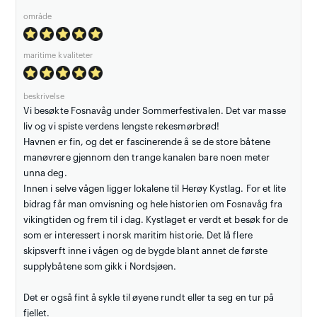
område
maritime kvaliteter
beskrivelse
Vi besøkte Fosnavåg under Sommerfestivalen. Det var masse
liv og vi spiste verdens lengste rekesmørbrød!
Havnen er fin, og det er fascinerende å se de store båtene
manøvrere gjennom den trange kanalen bare noen meter
unna deg.
Innen i selve vågen ligger lokalene til Herøy Kystlag. For et lite
bidrag får man omvisning og hele historien om Fosnavåg fra
vikingtiden og frem til i dag. Kystlaget er verdt et besøk for de
som er interessert i norsk maritim historie. Det lå flere
skipsverft inne i vågen og de bygde blant annet de første
supplybåtene som gikk i Nordsjøen.
Det er også fint å sykle til øyene rundt eller ta seg en tur på
fjellet.