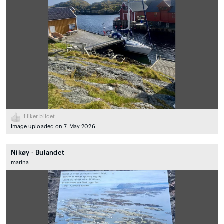
1
liker bildet
Image uploaded on 7. May 2026
Nikøy - Bulandet
marina