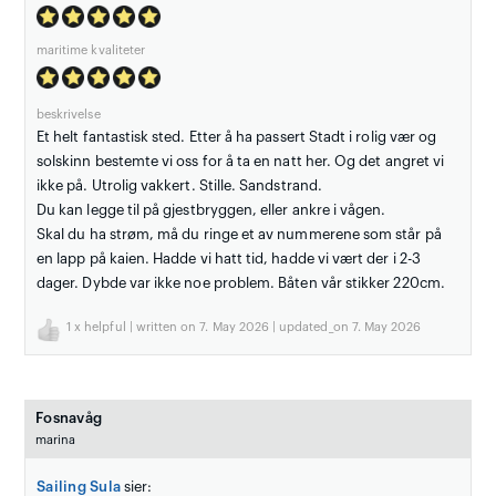
maritime kvaliteter
beskrivelse
Et helt fantastisk sted. Etter å ha passert Stadt i rolig vær og
solskinn bestemte vi oss for å ta en natt her. Og det angret vi
ikke på. Utrolig vakkert. Stille. Sandstrand.
Du kan legge til på gjestbryggen, eller ankre i vågen.
Skal du ha strøm, må du ringe et av nummerene som står på
en lapp på kaien. Hadde vi hatt tid, hadde vi vært der i 2-3
dager. Dybde var ikke noe problem. Båten vår stikker 220cm.
1
x helpful | written on 7. May 2026 | updated_on 7. May 2026
Fosnavåg
marina
Sailing Sula
sier: