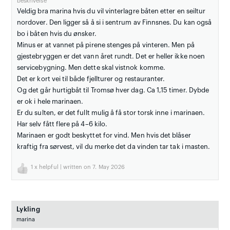
beskrivelse
Veldig bra marina hvis du vil vinterlagre båten etter en seiltur
nordover. Den ligger så å si i sentrum av Finnsnes. Du kan også
bo i båten hvis du ønsker.
Minus er at vannet på pirene stenges på vinteren. Men på
gjestebryggen er det vann året rundt. Det er heller ikke noen
servicebygning. Men dette skal vistnok komme.
Det er kort vei til både fjellturer og restauranter.
Og det går hurtigbåt til Tromsø hver dag. Ca 1,15 timer. Dybde
er ok i hele marinaen.
Er du sulten, er det fullt mulig å få stor torsk inne i marinaen.
Har selv fått flere på 4–6 kilo.
Marinaen er godt beskyttet for vind. Men hvis det blåser
kraftig fra sørvest, vil du merke det da vinden tar tak i masten.
1
x helpful | written on 7. May 2026
Lykling
marina