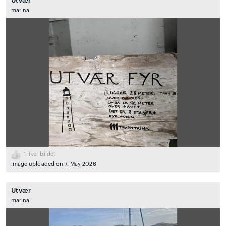
Utvær
marina
1
liker bildet
Image uploaded on 7. May 2026
Utvær
marina