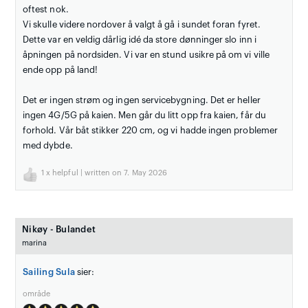
oftest nok.
Vi skulle videre nordover å valgt å gå i sundet foran fyret.
Dette var en veldig dårlig idé da store dønninger slo inn i
åpningen på nordsiden. Vi var en stund usikre på om vi ville
ende opp på land!
Det er ingen strøm og ingen servicebygning. Det er heller
ingen 4G/5G på kaien. Men går du litt opp fra kaien, får du
forhold. Vår båt stikker 220 cm, og vi hadde ingen problemer
med dybde.
1
x helpful | written on 7. May 2026
Nikøy - Bulandet
marina
Sailing Sula
sier:
område