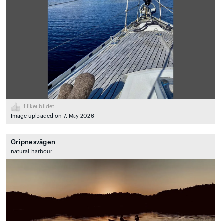
1
liker bildet
Image uploaded on 7. May 2026
Gripnesvågen
natural_harbour