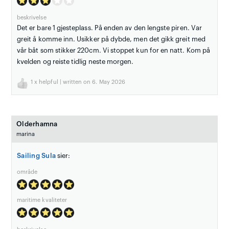
beskrivelse
Det er bare 1 gjesteplass. På enden av den lengste piren. Var
greit å komme inn. Usikker på dybde, men det gikk greit med
vår båt som stikker 220cm. Vi stoppet kun for en natt. Kom på
kvelden og reiste tidlig neste morgen.
1
x helpful | written on 6. May 2026
Olderhamna
marina
Sailing Sula
sier:
område
maritime kvaliteter