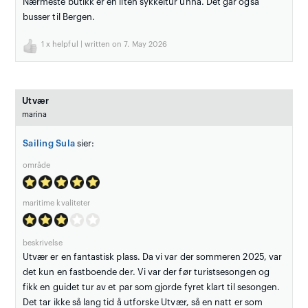
Nærmeste butikk er en liten sykkeltur unna. Det går også
busser til Bergen.
1
x helpful | written on 7. May 2026
Utvær
marina
Sailing Sula
sier:
område
maritime kvaliteter
beskrivelse
Utvær er en fantastisk plass. Da vi var der sommeren 2025, var
det kun en fastboende der. Vi var der før turistsesongen og
fikk en guidet tur av et par som gjorde fyret klart til sesongen.
Det tar ikke så lang tid å utforske Utvær, så en natt er som