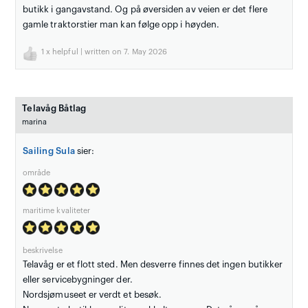
butikk i gangavstand. Og på øversiden av veien er det flere
gamle traktorstier man kan følge opp i høyden.
1
x helpful | written on 7. May 2026
Telavåg Båtlag
marina
Sailing Sula
sier:
område
maritime kvaliteter
beskrivelse
Telavåg er et flott sted. Men desverre finnes det ingen butikker
eller servicebygninger der.
Nordsjømuseet er verdt et besøk.