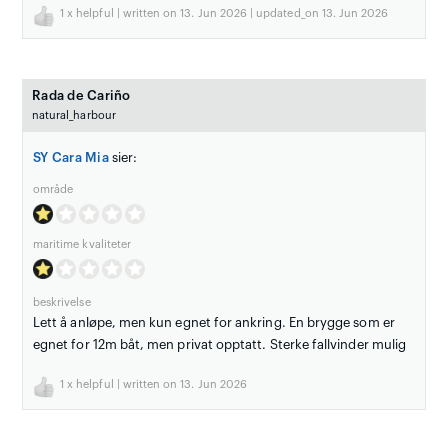
1
x helpful | written on 13. Jun 2026 | updated_on 13. Jun 2026
Rada de Cariño
natural_harbour
SY Cara Mia
sier:
område
maritime kvaliteter
beskrivelse
Lett å anløpe, men kun egnet for ankring. En brygge som er
egnet for 12m båt, men privat opptatt. Sterke fallvinder mulig
1
x helpful | written on 13. Jun 2026