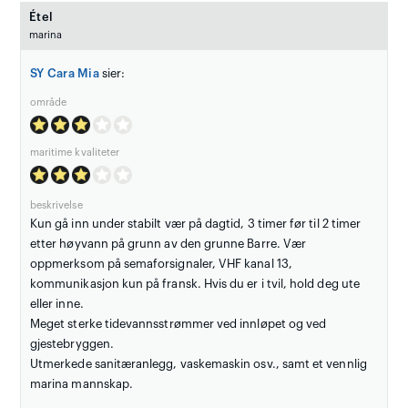
Étel
marina
SY Cara Mia
sier:
område
maritime kvaliteter
beskrivelse
Kun gå inn under stabilt vær på dagtid, 3 timer før til 2 timer
etter høyvann på grunn av den grunne Barre. Vær
oppmerksom på semaforsignaler, VHF kanal 13,
kommunikasjon kun på fransk. Hvis du er i tvil, hold deg ute
eller inne.
Meget sterke tidevannsstrømmer ved innløpet og ved
gjestebryggen.
Utmerkede sanitæranlegg, vaskemaskin osv., samt et vennlig
marina mannskap.