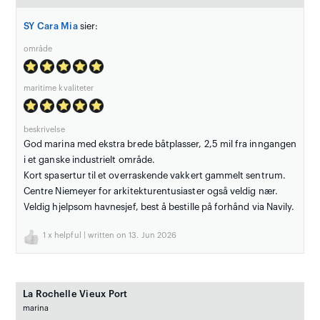
SY Cara Mia
sier:
område
maritime kvaliteter
beskrivelse
God marina med ekstra brede båtplasser, 2,5 mil fra inngangen
i et ganske industrielt område.
Kort spasertur til et overraskende vakkert gammelt sentrum.
Centre Niemeyer for arkitekturentusiaster også veldig nær.
Veldig hjelpsom havnesjef, best å bestille på forhånd via Navily.
1
x helpful | written on 13. Jun 2026
La Rochelle Vieux Port
marina