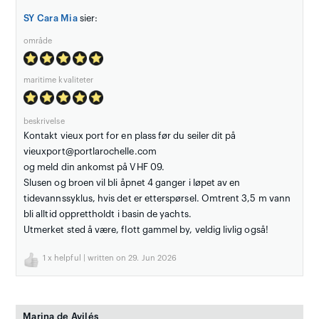
SY Cara Mia
sier:
område
maritime kvaliteter
beskrivelse
Kontakt vieux port for en plass før du seiler dit på
vieuxport@portlarochelle.com
og meld din ankomst på VHF 09.
Slusen og broen vil bli åpnet 4 ganger i løpet av en
tidevannssyklus, hvis det er etterspørsel. Omtrent 3,5 m vann
bli alltid opprettholdt i basin de yachts.
Utmerket sted å være, flott gammel by, veldig livlig også!
1
x helpful | written on 29. Jun 2026
Marina de Avilés