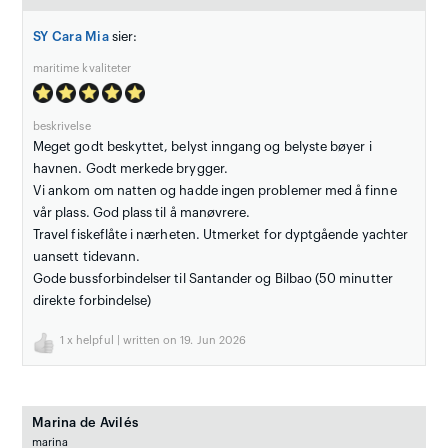
SY Cara Mia
sier:
maritime kvaliteter
beskrivelse
Meget godt beskyttet, belyst inngang og belyste bøyer i
havnen. Godt merkede brygger.
Vi ankom om natten og hadde ingen problemer med å finne
vår plass. God plass til å manøvrere.
Travel fiskeflåte i nærheten. Utmerket for dyptgående yachter
uansett tidevann.
Gode bussforbindelser til Santander og Bilbao (50 minutter
direkte forbindelse)
1
x helpful | written on 19. Jun 2026
Marina de Avilés
marina