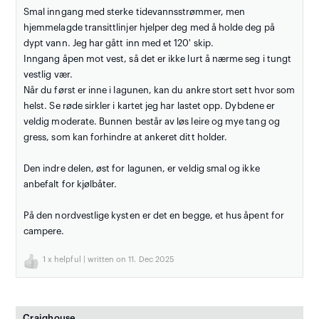
Smal inngang med sterke tidevannsstrømmer, men
hjemmelagde transittlinjer hjelper deg med å holde deg på
dypt vann. Jeg har gått inn med et 120' skip.
Inngang åpen mot vest, så det er ikke lurt å nærme seg i tungt
vestlig vær.
Når du først er inne i lagunen, kan du ankre stort sett hvor som
helst. Se røde sirkler i kartet jeg har lastet opp. Dybdene er
veldig moderate. Bunnen består av løs leire og mye tang og
gress, som kan forhindre at ankeret ditt holder.
Den indre delen, øst for lagunen, er veldig smal og ikke
anbefalt for kjølbåter.
På den nordvestlige kysten er det en begge, et hus åpent for
campere.
1
x helpful | written on 11. Dec 2025
Craighouse