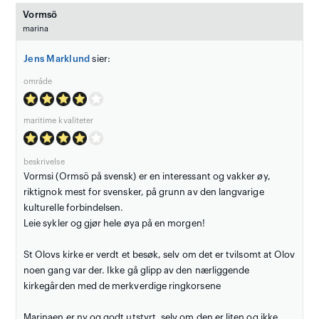
Vormsö
marina
Jens Marklund
sier:
område
maritime kvaliteter
beskrivelse
Vormsi (Ormsö på svensk) er en interessant og vakker øy,
riktignok mest for svensker, på grunn av den langvarige
kulturelle forbindelsen.
Leie sykler og gjør hele øya på en morgen!
St Olovs kirke er verdt et besøk, selv om det er tvilsomt at Olov
noen gang var der. Ikke gå glipp av den nærliggende
kirkegården med de merkverdige ringkorsene
Marinaen er ny og godt utstyrt, selv om den er liten og ikke