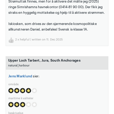
Strømuttak finnes, men for å aktivere det måtte jeg (2025)
ringe Simrishamns havnekontor (0414-81 90 00). Der fikk jeg
straks en hyggelig mottakelse og hjelp til å aktivere strømmen.
Iskiosken, som drives av den sjarmerende kosmopolitiske
allkunstneren Daniel, anbefales! Svensk is-klasse 1A.
2
x helpful | written on 11. Dec 2025
Upper Loch Tarbert, Jura, South Anchorages
natural_harbour
Jens Marklund
sier:
område
maritime kvaliteter
beskrivelse