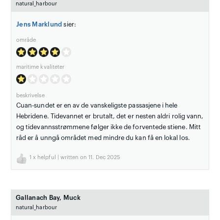
natural_harbour
Jens Marklund
sier:
område
maritime kvaliteter
beskrivelse
Cuan-sundet er en av de vanskeligste passasjene i hele
Hebridene. Tidevannet er brutalt, det er nesten aldri rolig vann,
og tidevannsstrømmene følger ikke de forventede stiene. Mitt
råd er å unngå området med mindre du kan få en lokal los.
1
x helpful | written on 11. Dec 2025
Gallanach Bay, Muck
natural_harbour