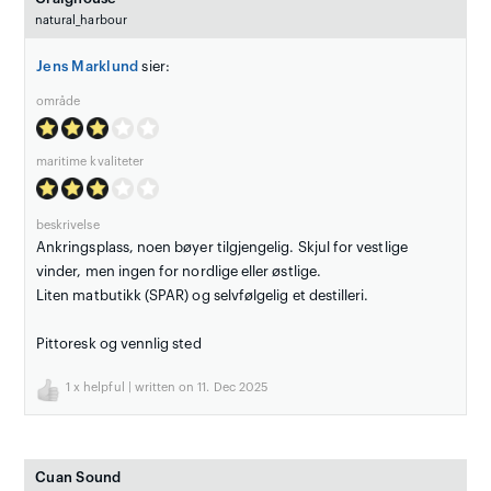
natural_harbour
Jens Marklund
sier:
område
maritime kvaliteter
beskrivelse
Ankringsplass, noen bøyer tilgjengelig. Skjul for vestlige
vinder, men ingen for nordlige eller østlige.
Liten matbutikk (SPAR) og selvfølgelig et destilleri.
Pittoresk og vennlig sted
1
x helpful | written on 11. Dec 2025
Cuan Sound