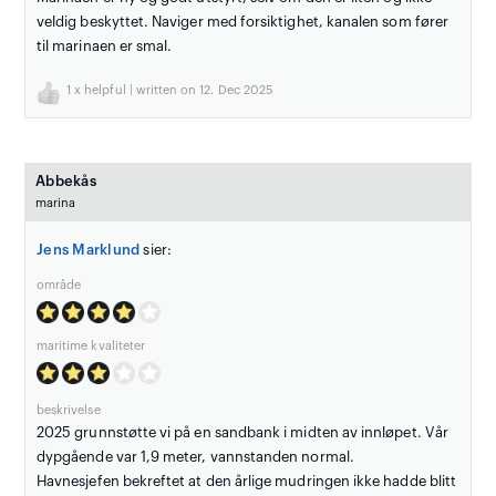
veldig beskyttet. Naviger med forsiktighet, kanalen som fører
til marinaen er smal.
1
x helpful | written on 12. Dec 2025
Abbekås
marina
Jens Marklund
sier:
område
maritime kvaliteter
beskrivelse
2025 grunnstøtte vi på en sandbank i midten av innløpet. Vår
dypgående var 1,9 meter, vannstanden normal.
Havnesjefen bekreftet at den årlige mudringen ikke hadde blitt