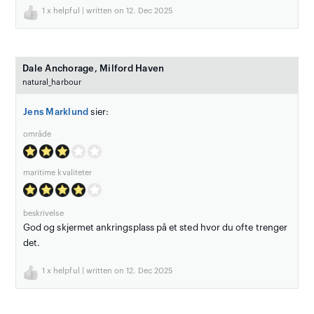
1
x helpful | written on 12. Dec 2025
Dale Anchorage, Milford Haven
natural_harbour
Jens Marklund
sier:
område
maritime kvaliteter
beskrivelse
God og skjermet ankringsplass på et sted hvor du ofte trenger
det.
1
x helpful | written on 12. Dec 2025