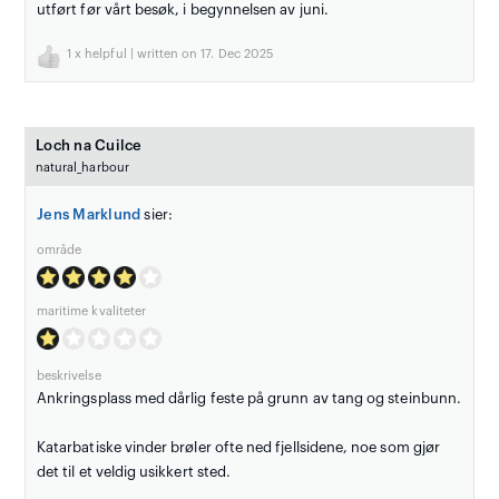
utført før vårt besøk, i begynnelsen av juni.
1
x helpful | written on 17. Dec 2025
Loch na Cuilce
natural_harbour
Jens Marklund
sier:
område
maritime kvaliteter
beskrivelse
Ankringsplass med dårlig feste på grunn av tang og steinbunn.
Katarbatiske vinder brøler ofte ned fjellsidene, noe som gjør
det til et veldig usikkert sted.