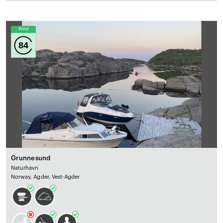
Wind
84
Grunnesund
Naturhavn
Norway, Agder, Vest-Agder