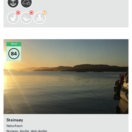
Wind
84
Steinsøy
Naturhavn
Norway, Agder, Vest-Agder